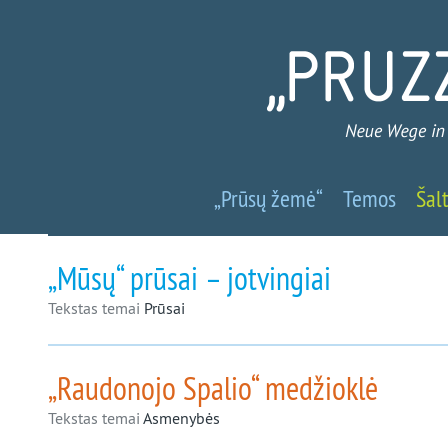
Prūsų
„Prūsų žemė“
Temos
Šalt
žemė
-
„Mūsų“ prūsai – jotvingiai
Nauji
Tekstas temai
Prūsai
keliai
„Raudonojo Spalio“ medžioklė
į
Tekstas temai
Asmenybės