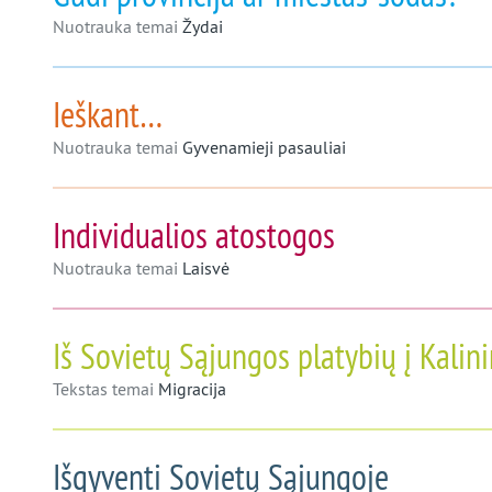
Nuotrauka temai
Žydai
Ieškant…
Nuotrauka temai
Gyvenamieji pasauliai
Individualios atostogos
Nuotrauka temai
Laisvė
Iš Sovietų Sąjungos platybių į Kalin
Tekstas temai
Migracija
Išgyventi Sovietų Sąjungoje