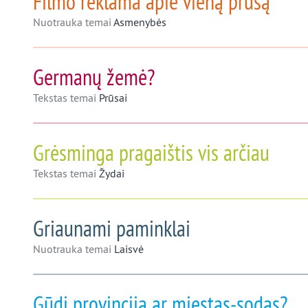
Filmo reklama apie vieną prūsą
Nuotrauka temai
Asmenybės
Germanų žemė?
Tekstas temai
Prūsai
Grėsminga pragaištis vis arčiau
Tekstas temai
Žydai
Griaunami paminklai
Nuotrauka temai
Laisvė
Gūdi provincija ar miestas-sodas?