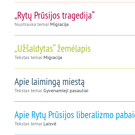
beveik
„Rytų Prūsijos tragedija“
užmirštą
Nuotrauka temai
Migracija
kraštą
„Užšaldytas“ žemėlapis
Tekstas temai
Migracija
Apie laimingą miestą
Tekstas temai
Gyvenamieji pasauliai
Apie Rytų Prūsijos liberalizmo paba
Tekstas temai
Laisvė