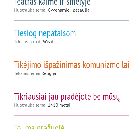
Teatras kaime ir smėlyje
Nuotrauka temai
Gyvenamieji pasauliai
Tiesiog nepataisomi
Tekstas temai
Prūsai
Tikėjimo išpažinimas komunizmo lai
Tekstas temai
Religija
Tikriausiai jau pradėjote be mūsų
Nuotrauka temai
1410 metai
Tolima gražuolė