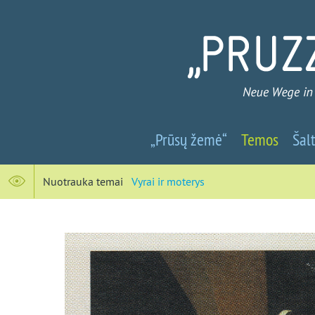
Prūsų
„Prūsų žemė“
Temos
Šalt
žemė
-
Nuotrauka temai
Vyrai ir moterys
Nauji
keliai
į