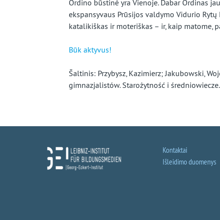
Ordino būstinė yra Vienoje. Dabar Ordinas ja
ekspansyvaus Prūsijos valdymo Vidurio Rytų E
katalikiškas ir moteriškas – ir, kaip matome, 
Būk aktyvus!
Šaltinis: Przybysz, Kazimierz; Jakubowski, Wojc
gimnazjalistów. Starożytność i średniowiecze.
Kontaktai
Išleidimo duomenys