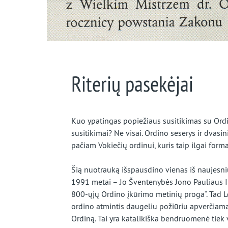
Riterių pasekėjai
Kuo ypatingas popiežiaus susitikimas su Ordi
susitikimai? Ne visai. Ordino seserys ir dvasi
pačiam Vokiečių ordinui, kuris taip ilgai form
Šią nuotrauką išspausdino vienas iš naujesnių
1991 metai – Jo Šventenybės Jono Pauliaus I
800-ųjų Ordino įkūrimo metinių proga“. Tad Lenk
ordino atmintis daugeliu požiūriu apverčiama
Ordiną. Tai yra katalikiška bendruomenė tiek v