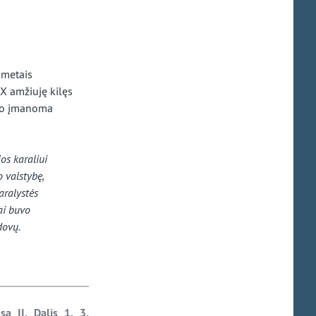
 metais
 XX amžiuję kilęs
urio įmanoma
os karaliui
o valstybę,
aralystės
ai buvo
dovų.
a II. Dalis 1. 3.