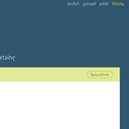
deutsch
русский
polski
lietuvių
vetainę
Spausdinti