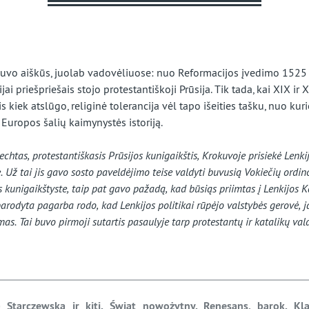
beveik
užmirštą
kraštą
 buvo aiškūs, juolab vadovėliuose: nuo Reformacijos įvedimo 1525
ijai priešpriešais stojo protestantiškoji Prūsija. Tik tada, kai XIX ir
is kiek atslūgo, religinė tolerancija vėl tapo išeities tašku, nuo k
 Europos šalių kaimynystės istoriją.
chtas, protestantiškasis Prūsijos kunigaikštis, Krokuvoje prisiekė Lenkij
. Už tai jis gavo sosto paveldėjimo teise valdyti buvusią Vokiečių ordin
s kunigaikštyste, taip pat gavo pažadą, kad būsiąs priimtas į Lenkijos K
parodyta pagarba rodo, kad Lenkijos politikai rūpėjo valstybės gerovė, j
as. Tai buvo pirmoji sutartis pasaulyje tarp protestantų ir katalikų val
 Starczewska ir kiti. Świat nowożytny. Renesans, barok. Klas