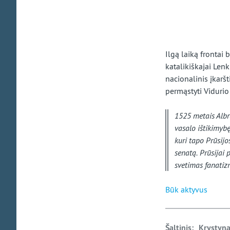
Ilgą laiką frontai
katalikiškajai Lenk
nacionalinis įkaršt
permąstyti Vidurio
1525 metais Albre
vasalo ištikimybę
kuri tapo Prūsijo
senatą. Prūsijai 
svetimas fanatizm
Būk aktyvus
Šaltinis
: Krystyna