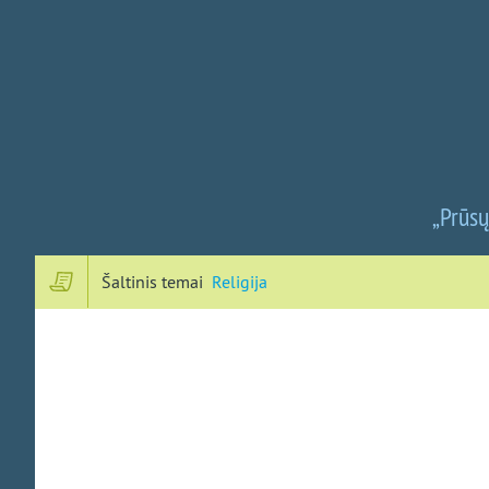
„Prūs
Šaltinis temai
Religija