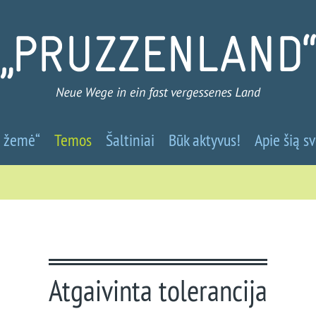
Prūsų
ų žemė“
Temos
Šaltiniai
Būk aktyvus!
Apie šią s
žemė
-
Nauji
keliai
Atgaivinta tolerancija
į