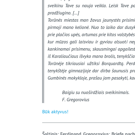
sveikinu Tave su nauja veikla. Leisk Tave p
pradžiugino.
[…]
Torūnės miestas man žavus jaunystės prisim
pirmoji mano kelionė. Nuo to laiko dar dusyk 
prie plačios upės, artumas prie kitos valstybės
kur mūzos gali laisviau ir gyviau alsuoti n
kankinamai prisimenu, skausmingai apgailest
iš Karaliaučiaus išvyko mano brolis, tenykščia
Torūnėje tikriausiai užtiksi Borquardtą. Pe
tenykštėje gimnazijoje dar dirba šaunusis p
Gumbinės mokykloje, prašau jam pasakyti, kad 
Baigiu su nuoširdžiais sveikinimais.
F. Gregorovius
Būk aktyvus!
Š
altinis: Ferdinand Gregorovius: Briefe na