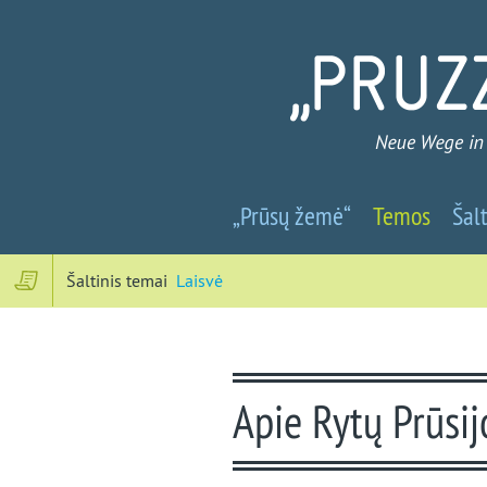
Prūsų
„Prūsų žemė“
Temos
Šalt
žemė
-
Šaltinis temai
Laisvė
Nauji
keliai
Apie Rytų Prūsij
į