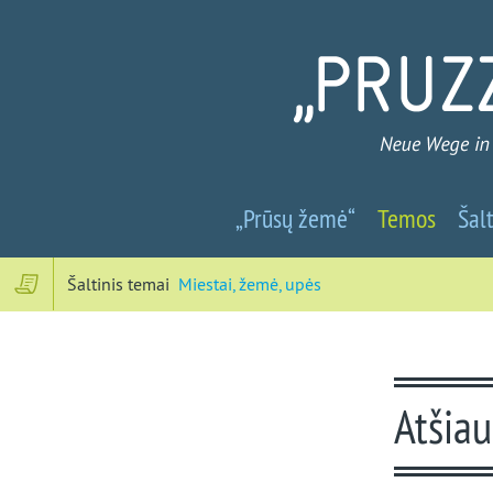
Prūsų
„Prūsų žemė“
Temos
Šalt
žemė
-
Šaltinis temai
Miestai, žemė, upės
Nauji
keliai
Atšiau
į