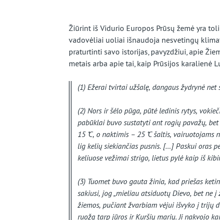
beveik
užmirštą
Žiūrint iš Vidurio Europos Prūsų žemė yra toli
vadovėliai uoliai išnaudoja nesvetingų klimat
kraštą
praturtinti savo istorijas, pavyzdžiui, apie Ž
metais arba apie tai, kaip Prūsijos karalienė
(1) Ežerai tvirtai užšalę, dangaus žydrynė net s
(2) Nors ir šėlo pūga, pūtė ledinis rytys, vokie
pabūklai buvo sustatyti ant rogių pavažų, bet 
15˚C, o naktimis – 25˚C šaltis, vairuotojams n
lig kelių siekiančias pusnis. […] Paskui oras 
keliuose vežimai strigo, lietus pylė kaip iš kib
(3) Tuomet buvo gauta žinia, kad priešas ketina
sakiusi, jog „mieliau atsiduotų Dievo, bet ne į 
žiemos, pučiant žvarbiam vėjui išvyko į trijų 
ruožą tarp jūros ir Kuršių marių. Ji nakvojo ka