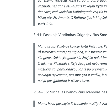
dar esama vokiečių, kurie vargu ar bus draugiš
važiuoti, nes dar 1945-aisiais kovojau Rytų Pr
dar sakė, kad vokiečiai Kaliningrade esą tik laik
būsią atvežti žmonės iš Baltarusijos ir kitų šal
sovietinis.
S. 44: Pasakoja Vladimiras Grigorjevičius Šme
Mano brolis Vasilijus kovojo Rytū Prūsijoje. P
užsiverbavo dirbti į tą regioną, kur sulaukė 
čia geras. Sakė: „Valgome čia žuvį iki nukritim
O juk mes Riazanės srityje žuvų net nebuvome 
mažučių, tai parduodavo juos iš po prekystali
neblogai gyvename, pas mus yra ir karšių, ir 
nuėjo pas įgaliotinį ir užsiverbavo.
P. 64–66: Michailas Ivanovičius Ivanovas pas
Mums buvo pasakyta iš traukinio neišlipti. Miest