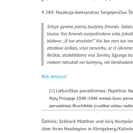
P. 289: Pasakoja Aleksandras Sergejevičius Š
Srityje gyveno įvairių tautybių žmonės. Sakytu
tautos. Kai žmonės susipažindavo arba įsikal
būdavo: „Iš kur atvykote?“ Kai kas nors kur nor
ateidavo laiškas, visai nesvarbu, ar iš Ukrainos
Reiškia, atsikėlėliams visa Sovietų Sąjunga bu
niekam netrukdė nei kaimynų, nei bendradarb
Būk aktyvus!
Lietuviškas pavadinimas: Papelkiai.
[1]
Ne
Rytų Prūsijoje
1938–1946 metais buvo perv
pervadintas
Bruchfelde
(rusiškai vėliau vadi
Š
altinis
:
Eckhard Matthes und Jurij Kostja
šo
über ihren Neubeginn in Königsberg/Kalinin