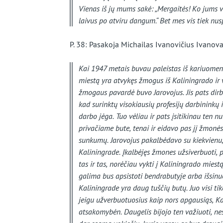
Vienas iš jų mums sakė: „Mergaitės! Ko jums va
laivus po atviru dangum.“ Bet mes vis tiek nu
P. 38: Pasakoja Michailas Ivanovičius Ivanova
Kai 1947 metais buvau paleistas iš kariuomen
miestą yra atvykęs žmogus iš Kaliningrado ir 
žmogaus pavardė buvo Jarovojus. Jis pats dirbo
kad surinktų visokiausių profesijų darbininkų ir
darbo jėga. Tuo vėliau ir pats įsitikinau ten nu
privačiame bute, tenai ir eidavo pas jį žmonė
sunkumų. Jarovojus pakalbėdavo su kiekvien
Kaliningrade. Įkalbėjęs žmones užsiverbuoti, 
tas ir tas, norėčiau vykti į Kaliningrado mies
galima bus apsistoti bendrabutyje arba išsinu
Kaliningrade yra daug tuščių butų. Juo visi tikė
jeigu užverbuotuosius kaip nors apgausiąs, Kal
atsakomybėn. Daugelis bijojo ten važiuoti, ne