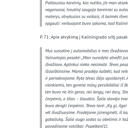
Paklausiau kareivių, kas nutiko, jie man atsa
vagonuose, traukinį saugojo kareiviai su auto
moterys, atvykusios su vaikais, iš baimės išve
apgauti: verbuojant buvo sakoma, kad Kalinin
P. 71: Apie atvykimą į Kaliningrado sritį pas
Mus susodino į automobilius ir mes išvažiavom
Vairuotojas pasakė: „Man nurodyta atvežti jus či
išvažiavo. Aplinkui nieko nesimatė. Tėvas pasak
išsiaiškinsime. Mama pradėjo kalbėti, kad reik
ir pernakvojome. Ryte tėvas išėjo apsidairyti. 
vienkiemis, ten gyvena mūsų persikėlėliai iš 
ten buvo ne itin geras, nei langų, nei durų. S
čerpėmis, o šitas – šiaudais. Šalia stovėjo tvart
buvo dengti čerpėmis. Tėvas tarė: „Ką gi, ilga
vėl išvažiuosime. Pradėjome įsirenginėti, iš k
gabaliuką. Šalia augo sodas su obelimis ir kaž
pavadinome vokiškai:
Popelken
[1].