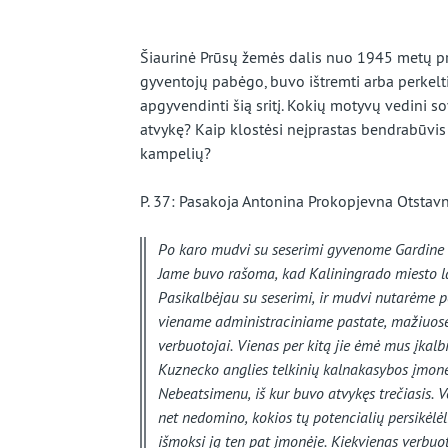
beveik
užmirštą
Šiaurinė Prūsų žemės dalis nuo 1945 metų prik
gyventojų pabėgo, buvo ištremti arba perkelti 
kraštą
apgyvendinti šią sritį. Kokių motyvų vedini sov
atvykę? Kaip klostėsi neįprastas bendrabūvis
kampelių?
P. 37: Pasakoja Antonina Prokopjevna Otstav
Po karo mudvi su seserimi gyvenome Gardine 
Jame buvo rašoma, kad Kaliningrado miesto lai
Pasikalbėjau su seserimi, ir mudvi nutarėme p
viename administraciniame pastate, mažiuose
verbuotojai. Vienas per kitą jie ėmė mus įkalbi
Kuznecko anglies telkinių kalnakasybos įmones
Nebeatsimenu, iš kur buvo atvykęs trečiasis. V
net nedomino, kokios tų potencialių persikėlėlių
išmoksi ją ten pat įmonėje. Kiekvienas verbuot