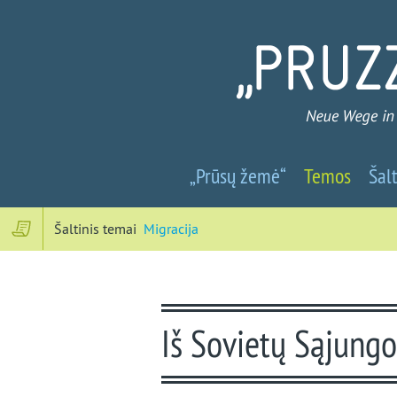
Prūsų
„Prūsų žemė“
Temos
Šalt
žemė
-
Šaltinis temai
Migracija
Nauji
keliai
Iš Sovietų Sąjungo
į