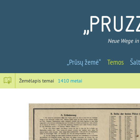
Prūsų
„Prūsų žemė“
Temos
Šalt
žemė
-
Žemėlapis temai
1410 metai
Nauji
keliai
į