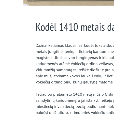
Kodėl 1410 metais d
Dažnai keliamas klausimas, kodėl toks aiškus
metais jungtinei lenkų ir lietuvių kariuomene
magistras Ulrichas von Jungingenas ir kiti auk
kariuomenės atėmė Vokiečių ordino vėliavas, 
Viduramžių sampratą tai reiškė didžiulę pralai
apie mūšį atvirame kovos lauke. Lenkų ir liet
Vokiečių ordino pilių, kurių gausybę matome
Tačiau po pralaimėto 1410 metų mūšio Ordina
samdytinių kariuomenę, o jai išlaikyti reikėjo
miestiečių ir valstiečių, pečių, padidinant m
baigėsi didžiuliu sukilimu prieš Vokiečių ordi