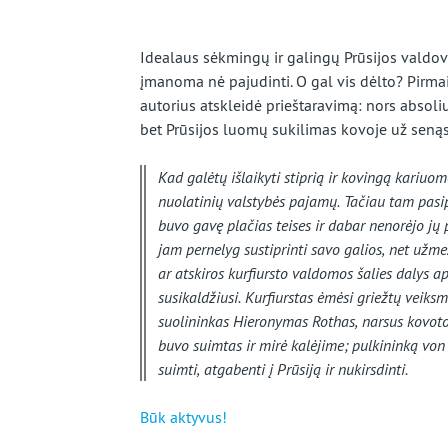
beveik
užmirštą
Idealaus sėkmingų ir galingų Prūsijos valdo
įmanoma nė pajudinti. O gal vis dėlto? Pirma
kraštą
autorius atskleidė prieštaravimą: nors absoli
bet Prūsijos luomų sukilimas kovoje už senąsia
Kad galėtų išlaikyti stiprią ir kovingą kariuo
nuolatinių valstybės pajamų. Tačiau tam pasip
buvo gavę plačias teises ir dabar nenorėjo jų p
jam pernelyg sustiprinti savo galios, net užme
ar atskiros kurfiursto valdomos šalies dalys aps
susikaldžiusi. Kurfiurstas ėmėsi griežtų veiksm
suolininkas Hieronymas Rothas, narsus kovotoj
buvo suimtas ir mirė kalėjime; pulkininką von K
suimti, atgabenti į Prūsiją ir nukirsdinti.
Būk aktyvus!