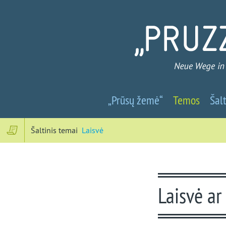
Prūsų
„Prūsų žemė“
Temos
Šalt
žemė
-
Šaltinis temai
Laisvė
Nauji
keliai
Laisvė ar
į