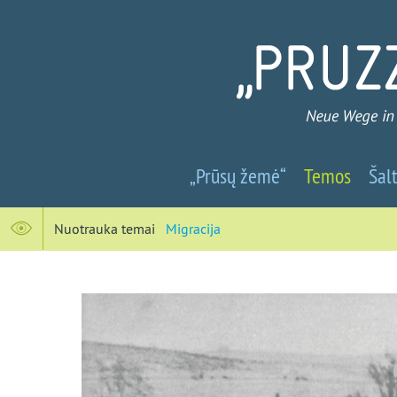
Prūsų
„Prūsų žemė“
Temos
Šalt
žemė
-
Nuotrauka temai
Migracija
Nauji
keliai
į