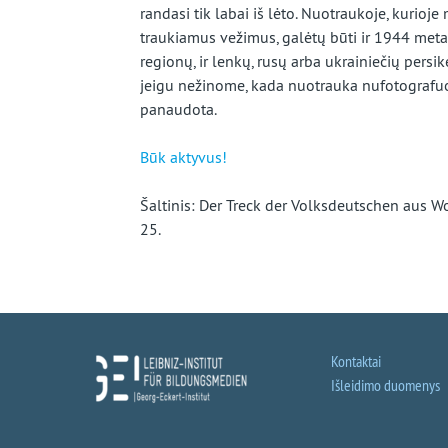
randasi tik labai iš lėto. Nuotraukoje, kurioj
traukiamus vežimus, galėtų būti ir 1944 metais
regionų, ir lenkų, rusų arba ukrainiečių persi
jeigu nežinome, kada nuotrauka nufotografuot
panaudota.
Būk aktyvus!
Šaltinis: Der Treck der Volksdeutschen aus W
25.
Kontaktai
Išleidimo duomenys