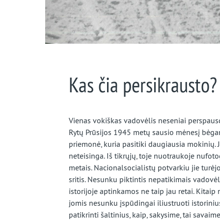
Kas čia persikrausto?
Vienas vokiškas vadovėlis neseniai perspausd
Rytų Prūsijos 1945 metų sausio mėnesį bėgant
priemonė, kuria pasitiki daugiausia mokinių. 
neteisinga. Iš tikrųjų, toje nuotraukoje nufot
metais. Nacionalsocialistų potvarkiu jie turėjo
sritis. Nesunku piktintis nepatikimais vadov
istorijoje aptinkamos ne taip jau retai. Kita
jomis nesunku įspūdingai iliustruoti istorinius 
patikrinti šaltinius, kaip, sakysime, tai sava