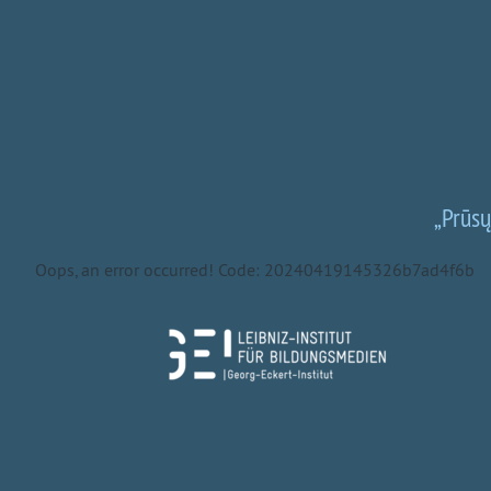
„Prūs
Oops, an error occurred! Code: 20240419145326b7ad4f6b