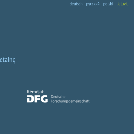
deutsch
русский
polski
lietuvių
vetainę
Rėmėjai: