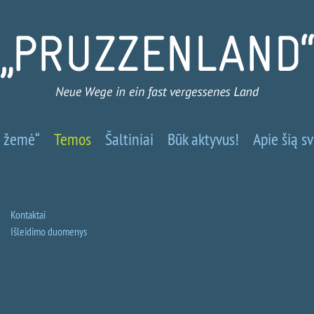
Prūsų
ų žemė“
Temos
Šaltiniai
Būk aktyvus!
Apie šią s
žemė
-
Nauji
Kontaktai
Išleidimo duomenys
keliai
į