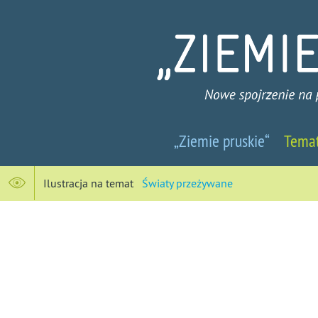
Ziemie
„Ziemie pruskie“
Tema
pruskie
-
Ilustracja na temat
Światy przeżywane
Nowe
spojrzenie
na