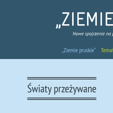
Ziemie
„Ziemie pruskie“
Tema
pruskie
-
Nowe
Światy przeżywane
spojrzenie
na