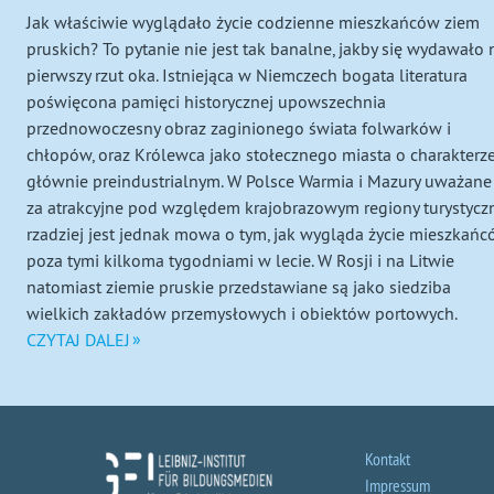
prawie
Jak właściwie wyglądało życie codzienne mieszkańców ziem
pruskich? To pytanie nie jest tak banalne, jakby się wydawało 
całkiem
pierwszy rzut oka. Istniejąca w Niemczech bogata literatura
poświęcona pamięci historycznej upowszechnia
zapomniany
przednowoczesny obraz zaginionego świata folwarków i
chłopów, oraz Królewca jako stołecznego miasta o charakterz
kraj
głównie preindustrialnym. W Polsce Warmia i Mazury uważane
za atrakcyjne pod względem krajobrazowym regiony turystyczn
rzadziej jest jednak mowa o tym, jak wygląda życie mieszkań
poza tymi kilkoma tygodniami w lecie. W Rosji i na Litwie
natomiast ziemie pruskie przedstawiane są jako siedziba
wielkich zakładów przemysłowych i obiektów portowych.
CZYTAJ DALEJ
Kontakt
Impressum