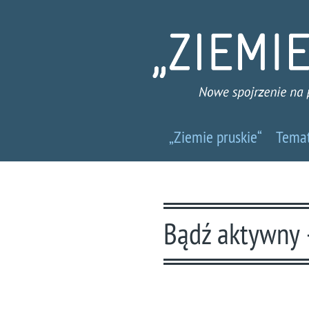
Ziemie
„Ziemie pruskie“
Tema
pruskie
-
Nowe
Bądź aktywny 
spojrzenie
na