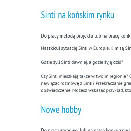
prawie
Sinti na końskim rynku
całkiem
zapomniany
Do pracy metodą projektu lub na pracę kon
kraj
Naszkicuj sytuację Sinti w Europie. Kim są Si
Gdzie żyli Sinti dawniej, a gdzie żyją dziś?
Czy Sinti mieszkają także w twoim regionie?
nawiązać rozmowę z Sinti? Przekraczanie gran
doświadczenie. Możesz wskazać przykład, któ
Nowe hobby
Do pracy grupowej lub na pracę konkursową