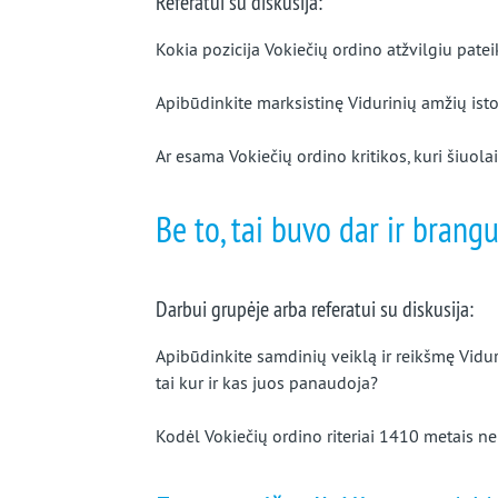
Referatui su diskusija:
Kokia pozicija Vokiečių ordino atžvilgiu pat
Apibūdinkite marksistinę Vidurinių amžių isto
Ar esama Vokiečių ordino kritikos, kuri šiuolai
Be to, tai buvo dar ir brang
Darbui grupėje arba referatui su diskusija:
Apibūdinkite samdinių veiklą ir reikšmę Vidur
tai kur ir kas juos panaudoja?
Kodėl Vokiečių ordino riteriai 1410 metais ne