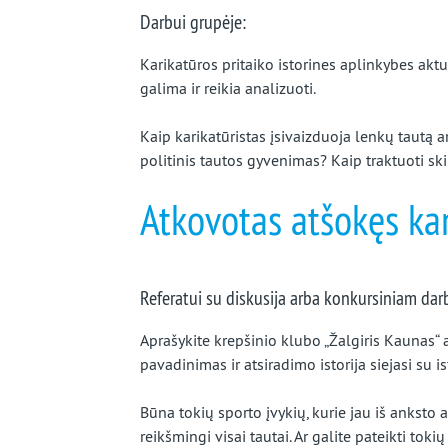
Darbui grupėje:
Karikatūros pritaiko istorines aplinkybes aktua
galima ir reikia analizuoti.
Kaip karikatūristas įsivaizduoja lenkų tautą 
politinis tautos gyvenimas? Kaip traktuoti skir
Atkovotas atšokęs k
Referatui su diskusija arba konkursiniam dar
Aprašykite krepšinio klubo „Žalgiris Kaunas“ a
pavadinimas ir atsiradimo istorija siejasi su is
Būna tokių sporto įvykių, kurie jau iš anksto
reikšmingi visai tautai. Ar galite pateikti toki