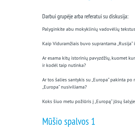
Darbui grupėje arba referatui su diskusija:
Palyginkite abu mokyklinių vadovėlių tekstus i
Kaip Viduramžiais buvo suprantama „Rusija“ i
Ar esama kitų istorinių pavyzdžių, kuomet ku
ir kodėl taip nutinka?
Ar tos šalies santykis su „Europa“ pakinta po m
„Europa“ nusiviliama?
Koks šiuo metu požiūris į „Europą“ jūsų šalyje?
Mūšio spalvos 1