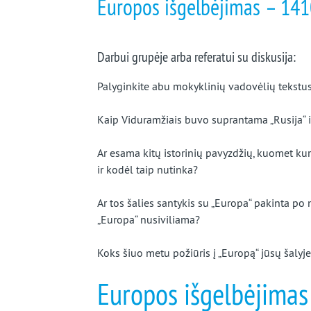
Europos išgelbėjimas – 1410
Darbui grupėje arba referatui su diskusija:
Palyginkite abu mokyklinių vadovėlių tekstus i
Kaip Viduramžiais buvo suprantama „Rusija“ i
Ar esama kitų istorinių pavyzdžių, kuomet ku
ir kodėl taip nutinka?
Ar tos šalies santykis su „Europa“ pakinta po m
„Europa“ nusiviliama?
Koks šiuo metu požiūris į „Europą“ jūsų šalyje?
Europos išgelbėjimas