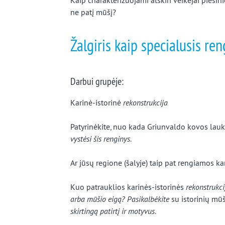
Kaip charakterizuojami atskiri veikėjai pieši
ne patį mūšį?
Žalgiris kaip specialusis ren
Darbui grupėje:
Karinė-istorinė
rekonstrukcija
Patyrinėkite, nuo kada Griunvaldo kovos lauk
vystėsi šis renginys
.
Ar jūsų regione (šalyje) taip pat rengiamos ka
Kuo patrauklios karinės-istorinės
rekonstrukci
arba mūšio eigą? Pasikalbėkite
su istorinių mū
skirtingą patirtį ir motyvus
.