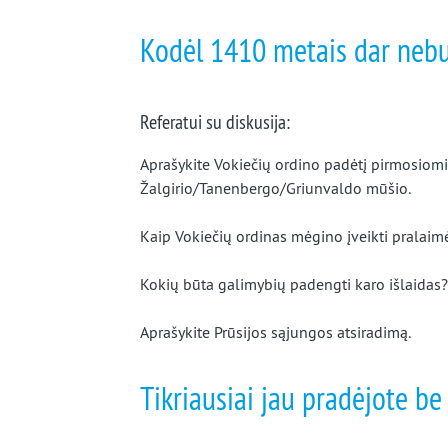
beveik
Kodėl 1410 metais dar neb
užmirštą
kraštą
Referatui su diskusija:
Aprašykite Vokiečių ordino padėtį pirmosiomi
Žalgirio/Tanenbergo/Griunvaldo mūšio.
Kaip Vokiečių ordinas mėgino įveikti pralaim
Kokių būta galimybių padengti karo išlaidas?
Aprašykite Prūsijos sąjungos atsiradimą.
Tikriausiai jau pradėjote b