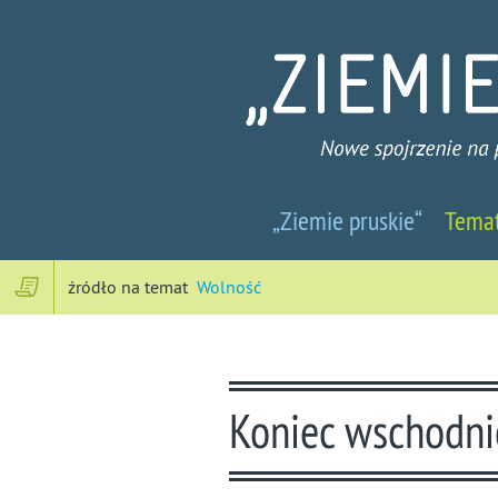
Ziemie
„Ziemie pruskie“
Tema
pruskie
-
źródło na temat
Wolność
Nowe
spojrzenie
Koniec wschodni
na