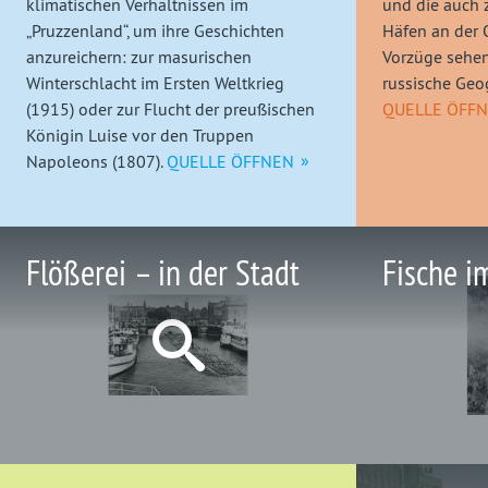
klimatischen Verhältnissen im
und die auch z
„Pruzzenland“, um ihre Geschichten
Häfen an der 
anzureichern: zur masurischen
Vorzüge sehen
Winterschlacht im Ersten Weltkrieg
russische Geo
(1915) oder zur Flucht der preußischen
QUELLE ÖFF
Königin Luise vor den Truppen
Napoleons (1807).
QUELLE ÖFFNEN
Flößerei – in der Stadt
Fische i