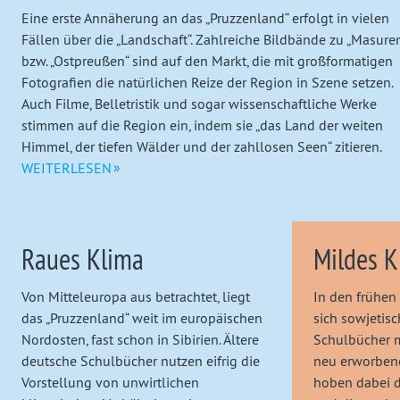
fast
Eine erste Annäherung an das „Pruzzenland“ erfolgt in vielen
Fällen über die „Landschaft“. Zahlreiche Bildbände zu „Masure
vergessenes
bzw. „Ostpreußen“ sind auf den Markt, die mit großformatigen
Fotografien die natürlichen Reize der Region in Szene setzen.
Land
Auch Filme, Belletristik und sogar wissenschaftliche Werke
stimmen auf die Region ein, indem sie „das Land der weiten
Himmel, der tiefen Wälder und der zahllosen Seen“ zitieren.
WEITERLESEN
Raues Klima
Mildes K
Von Mitteleuropa aus betrachtet, liegt
In den frühen
das „Pruzzenland“ weit im europäischen
sich sowjetis
Nordosten, fast schon in Sibirien. Ältere
Schulbücher m
deutsche Schulbücher nutzen eifrig die
neu erworbene
Vorstellung von unwirtlichen
hoben dabei d