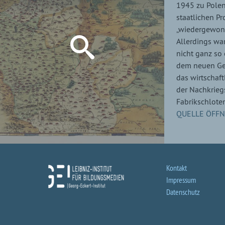
1945 zu Polen
staatlichen P
„wiedergewonn
Allerdings war
nicht ganz so 
dem neuen Geb
das wirtschaf
der Nachkrieg
Fabrikschloten
QUELLE ÖFF
Kontakt
Impressum
Datenschutz