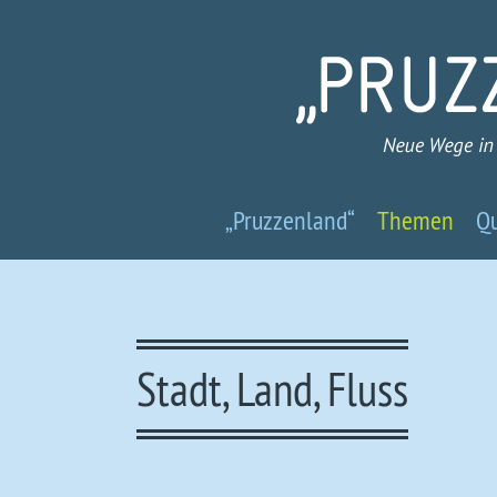
Pruzzenland
„Pruzzenland“
Themen
Qu
-
Neue
Wege
Stadt, Land, Fluss
in
ein