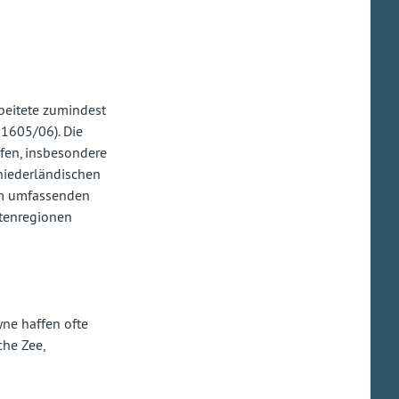
beitete zumindest
1605/06). Die
efen, insbesondere
niederländischen
nem umfassenden
stenregionen
yne haffen ofte
che Zee,