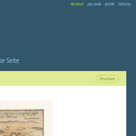
deutsch
русский
polski
lietuvių
se Seite
Drucken