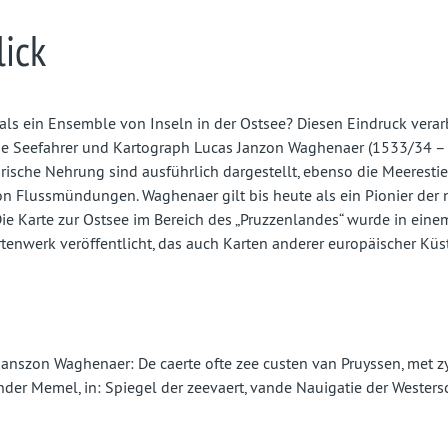
ick
als ein Ensemble von Inseln in der Ostsee? Diesen Eindruck verar
he Seefahrer und Kartograph Lucas Janzon Waghenaer (1533/34 – 
rische Nehrung sind ausführlich dargestellt, ebenso die Meeresti
on Flussmündungen. Waghenaer gilt bis heute als ein Pionier der 
Die Karte zur Ostsee im Bereich des „Pruzzenlandes“ wurde in ei
enwerk veröffentlicht, das auch Karten anderer europäischer Kü
Janszon Waghenaer: De caerte ofte zee custen van Pruyssen, met z
ander Memel, in: Spiegel der zeevaert, vande Nauigatie der Westers