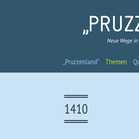
Pruzzenland
„Pruzzenland“
Themen
Qu
-
Neue
Wege
1410
in
ein