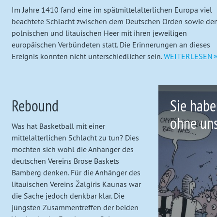
fast
Im Jahre 1410 fand eine im spätmittelalterlichen Europa viel
beachtete Schlacht zwischen dem Deutschen Orden sowie de
vergessenes
polnischen und litauischen Heer mit ihren jeweiligen
europäischen Verbündeten statt. Die Erinnerungen an dieses
Land
Ereignis könnten nicht unterschiedlicher sein.
WEITERLESEN
Rebound
Sie habe
ohne un
Was hat Basketball mit einer
mittelalterlichen Schlacht zu tun? Dies
mochten sich wohl die Anhänger des
deutschen Vereins Brose Baskets
Bamberg denken. Für die Anhänger des
litauischen Vereins Žalgiris Kaunas war
die Sache jedoch denkbar klar. Die
jüngsten Zusammentreffen der beiden