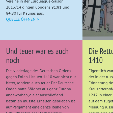
Vereine in der Euroleague-Saison
2013/14 gingen übrigens 91:81 und
84:80 für Kaunas aus.
QUELLE ÖFFNEN
Und teuer war es auch
Die Rett
noch
1410
Die Niederlage des Deutschen Ordens
Eigentlich war
gegen Polen-Litauen 1410 war nicht nur
der in der rus
bitter, sondern auch teuer. Der Deutsche
Erinnerung de
Orden hatte Söldner aus ganz Europa
Kreuzritterord
angeworben, die er anschließend
1242 in einer
bezahlen musste. Erhalten geblieben ist
auf dem zugef
auf Pergament eine ganze Reihe von
Meinung russ