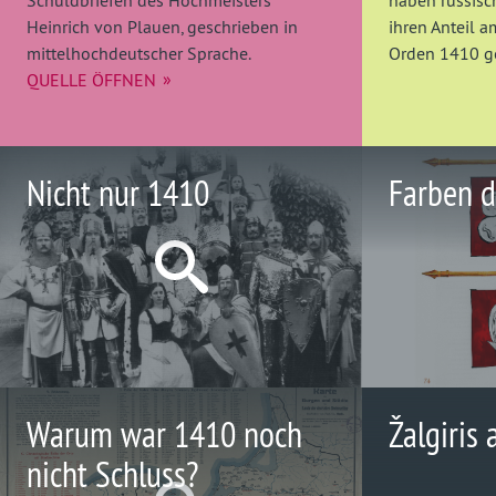
Schuldbriefen des Hochmeisters
haben russisc
Heinrich von Plauen, geschrieben in
ihren Anteil 
mittelhochdeutscher Sprache.
Orden 1410 g
QUELLE ÖFFNEN
Nicht nur 1410
Farben d
Warum war 1410 noch
Žalgiris 
nicht Schluss?