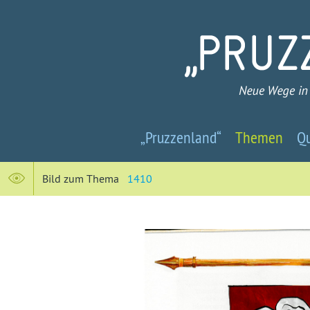
Pruzzenland
„Pruzzenland“
Themen
Qu
-
Neue
Bild zum Thema
1410
Wege
in
ein