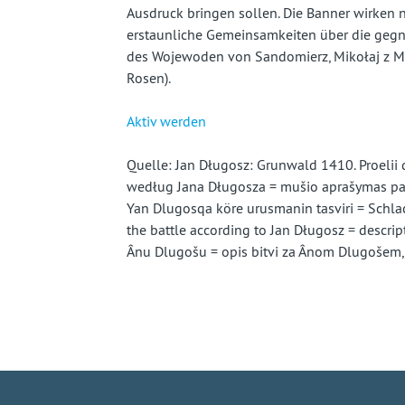
Ausdruck bringen sollen. Die Banner wirken n
erstaunliche Gemeinsamkeiten über die gegne
des Wojewoden von Sandomierz, Mikołaj z Mi
Rosen).
Aktiv werden
Quelle: Jan Długosz: Grunwald 1410. Proelii d
według Jana Długosza = mušio aprašymas pag
Yan Dlugosqa köre urusmanin tasviri = Schla
the battle according to Jan Długosz = descrip
Ânu Dlugošu = opis bitvi za Ânom Dlugošem, h