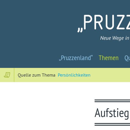
Pruzzenland
„Pruzzenland“
Themen
Qu
-
Neue
Quelle zum Thema
Persönlichkeiten
Wege
in
Aufstieg
ein