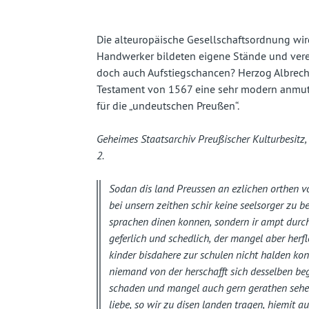
fast
vergessenes
Die alteuropäische Gesellschaftsordnung wird 
Handwerker bildeten eigene Stände und vererb
Land
doch auch Aufstiegschancen? Herzog Albrecht
Testament von 1567 eine sehr modern anmute
für die „undeutschen Preußen“.
Geheimes Staatsarchiv Preußischer Kulturbesitz, 
2.
Sodan dis land Preussen an ezlichen orthen 
bei unsern zeithen schir keine seelsorger zu
sprachen dinen konnen, sondern ir ampt durch 
geferlich und schedlich, der mangel aber herf
kinder bisdahere zur schulen nicht halden ko
niemand von der herschafft sich desselben be
schaden und mangel auch gern gerathen sehen
liebe, so wir zu disen landen tragen, hiemit au