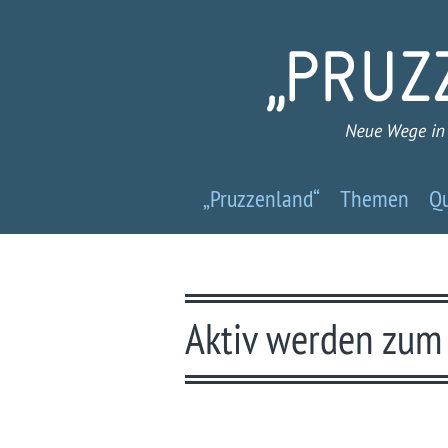
Pruzzenland
„Pruzzenland“
Themen
Qu
-
Neue
Wege
Aktiv werden zum
in
ein