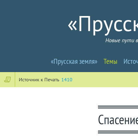
Прусселандия
«Прусская земля»
Темы
Исто
-
Новые
Источник к Печать
1410
пути
в
Спасени
почти