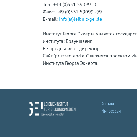
забытую
Тел.: +49 (0)531 59099 -0
Факс: +49 (0)531 59099 -99
страну
E-mail:
info(at)leibniz-gei.de
Институт Георга Эккерта является госуда
института: Брауншвейг.
Ее представляет директор.
Сайт "pruzzenland.eu" является проектом 
Института Георга Эккерта.
Контакт
Импрессум