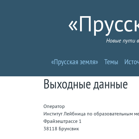
Прусселандия
«Прусская земля»
Темы
Исто
-
Новые
Выходные данные
пути
Оператор
в
Институт Лейбница по образовательным мед
Фрайзештрассе 1
почти
38118 Брунсвик