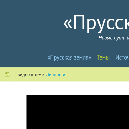
Прусселандия
«Прусская земля»
Темы
Исто
-
Новые
видео к теме
Личности
пути
в
почти