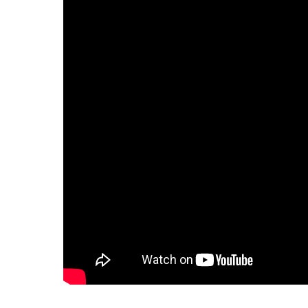
забытую
страну