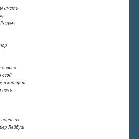
бы иметь
ь,
«Разум»
пор
 нового
и свой
», в которой
 ночь.
виннов из
айер Лейбуш