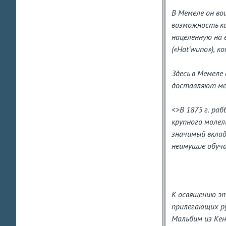
В Мемеле он во
возможность ка
нацеленную на 
(«Hat’wuno»), 
Здесь в Мемеле
доставляют мем
<>В 1875 г. ра
крупного молел
значимый вклад
неимущие обуча
К освящению эт
прилегающих ру
Мальбим из Кен