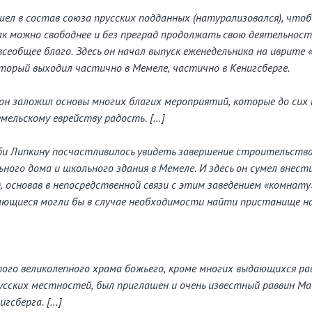
шел в состав союза прусских подданных (натурализовался), что
к можно свободнее и без преград продолжать свою деятельност
всеобщее благо. Здесь он начал выпуск еженедельника на иврите 
который выходил частично в Мемеле, частично в Кенигсберге.
 он заложил основы многих благих мероприятий, которые до сих 
ельскому еврейству радость. […]
бби Липкину посчастливилось увидеть завершение строительства
ьного дома и школьного здания в Мемеле. И здесь он сумел внест
, основав в непосредственной связи с этим заведением «комнату
ющиеся могли бы в случае необходимости найти пристанище на
ого великолепного храма божьего, кроме многих выдающихся ра
сских местностей, был приглашен и очень известный раввин М
игсберга. […]