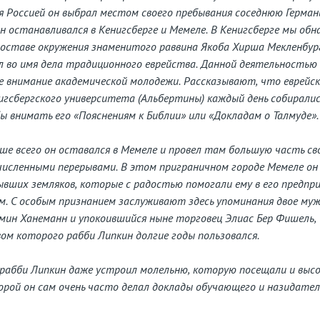
я Россией он выбрал местом своего пребывания соседнюю Герман
он останавливался в Кенигсберге и Мемеле. В Кенигсберге мы обн
в составе окружения знаменитого раввина Якоба Хирша Мекленбург
 во имя дела традиционного еврейства. Данной деятельностью 
бе внимание академической молодежи. Рассказывают, что еврейс
гсбергского университета (Альбертины) каждый день собирались
ы внимать его «Пояснениям к Библии» или «Докладам о Талмуде».
ше всего он оставался в Мемеле и провел там большую часть св
численными перерывами. В этом приграничном городе Мемеле о
ывших земляков, которые с радостью помогали ему в его предпр
м. С особым признанием заслуживают здесь упоминания двое муж
мин Ханеманн и упокоившийся ныне торговец Элиас Бер Фишель,
м которого рабби Липкин долгие годы пользовался.
 рабби Липкин даже устроил молельню, которую посещали и выс
торой он сам очень часто делал доклады обучающего и назидате