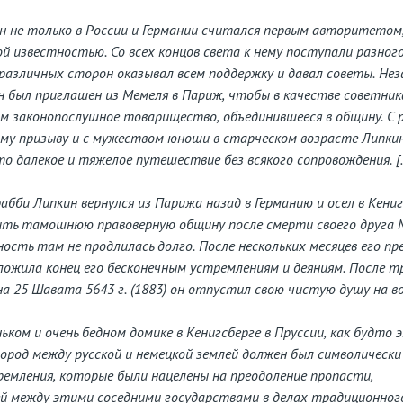
н не только в России и Германии считался первым авторитетом,
й известностью. Со всех концов света к нему поступали разног
с различных сторон оказывал всем поддержку и давал советы. Нез
н был приглашен из Мемеля в Париж, чтобы в качестве советник
 законопослушное товарищество, объединившееся в общину. С 
му призыву и с мужеством юноши в старческом возрасте Липки
это далекое и тяжелое путешествие без всякого сопровождения. [
абби Липкин вернулся из Парижа назад в Германию и осел в Кениг
ить тамошнюю правоверную общину после смерти своего друга 
ность там не продлилась долго. После нескольких месяцев его пр
ожила конец его бесконечным устремлениям и деяниям. После т
 на 25 Шавата 5643 г. (1883) он отпустил свою чистую душу на в
ньком и очень бедном домике в Кенигсберге в Пруссии, как будто
ород между русской и немецкой землей должен был символическ
ремления, которые были нацелены на преодоление пропасти,
 между этими соседними государствами в делах традиционного