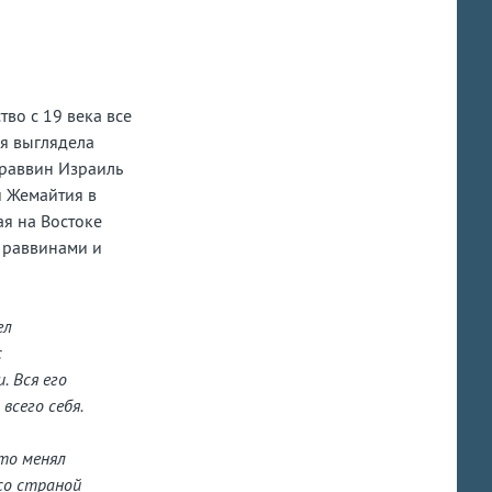
во с 19 века все
я выглядела
 раввин Израиль
и Жемайтия в
ая на Востоке
 раввинами и
ел
с
. Вся его
всего себя.
то менял
со страной