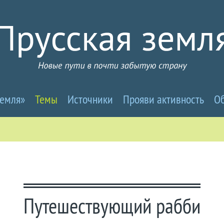
усселандия
земля»
Темы
Источники
Прояви активность
Об
вые
ти
Путешествующий рабби
чти