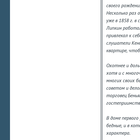
своего рождени
Несколько раз 
уже в 1858 г. 
Липкин работал
привлекал к се
слушатели Кени
квартире, чтоб
Охотнее и доль
хотя и с много
многих своих б
советом и дело
торговец Бенья
гостеприимство
В доме первого
бедные, и в ко
характера.