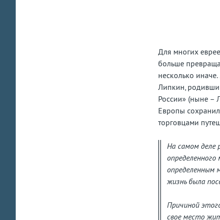
за
ст
Для многих еврее
больше превращал
несколько иначе.
Липкин, родивший
России» (ныне – 
Европы сохранила
торговцами путеш
На самом деле 
определенного 
определенным м
жизнь была пос
Причиной этого
свое место жит