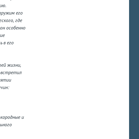
ию.
аружим его
ского, где
он особенно
кие
 в его
оей жизни,
н встретил
иятии
чин:
окородные и
льного