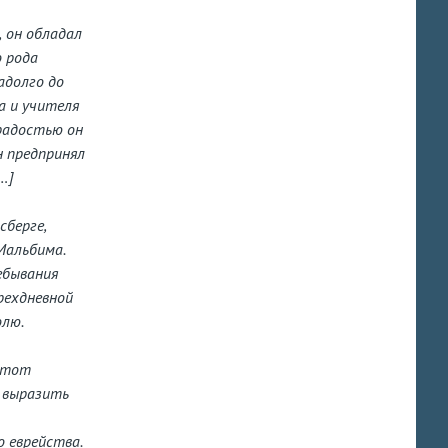
 он обладал
о рода
адолго до
а и учителя
радостью он
н предпринял
…]
сберге,
Мальбима.
ебывания
рехдневной
олю.
 этот
и выразить
 еврейства.