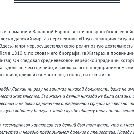
бытую
рану
в в Германии и Западной Европе восточноевропейское еврейст
ось в далекий мир. Из перспективы «Пруссенландии» ситуаци
 Здесь, например, осуществлял свою религиозную деятельность
ся в 1810 г., по словам его биографа, «в Жагарах, в провинци
Литва). Он следовал средневековой еврейской традиции, котор
сь дольше, чем где-либо, и заключалась в предпринимаемыми
ествиях, длившихся много лет, а иногда и всю жизнь.
рабби Липкин ни разу не занимал никакой должности, даже не им
места жительства. Его жизнь и деяния никогда не были связаны 
естом и не были ограничены определенной сферой деятельности
вящена «общему благу» и этой службе общему благу он посвятил 
 «всемирного» характера его деяний был тот факт, что он час
ельства и нередко предпринимал далекие путешествия. Наряду 