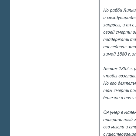
Но рабби Липки
и международно
запросы, и он 
своей смерти о
поддержать там
последовал это
зимой 1880 г. 
Летом 1882 г. р
чтобы возглав
Но его деятель
там смерть пол
болезни в ночь
Он умер в мале
приграничный г
его мысли и ст
существовавшей