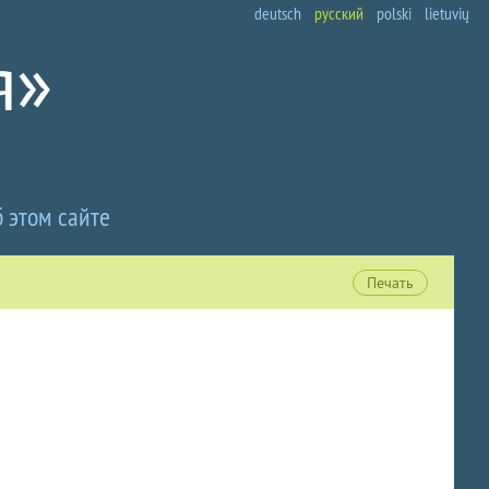
deutsch
русский
polski
lietuvių
 этом сайте
Печать