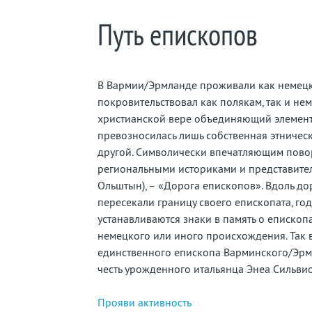
Путь епископов
В Вармии/Эрмланде проживали как немецко
покровительствовал как полякам, так и нем
христианской вере объединяющий элемент, в
превозносилась лишь собственная этничес
другой. Символически впечатляющим поворо
региональными историками и представител
Ольштын), – «Дорога епископов». Вдоль д
пересекали границу своего епископата, г
устанавливаются знаки в память о епископ
немецкого или иного происхождения. Так в 
единственного епископа Варминского/Эрмл
честь урожденного итальянца Энеа Сильвио
Прояви активность