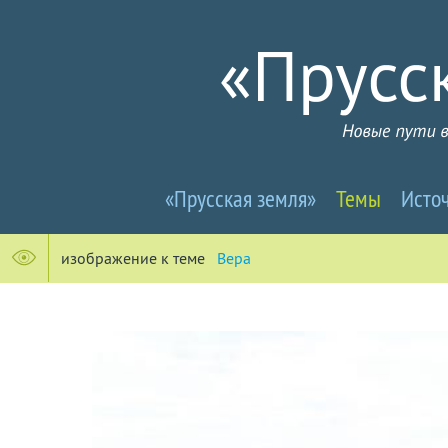
Прусселандия
«Прусская земля»
Темы
Исто
-
Новые
изображениe к теме
Вера
пути
в
почти