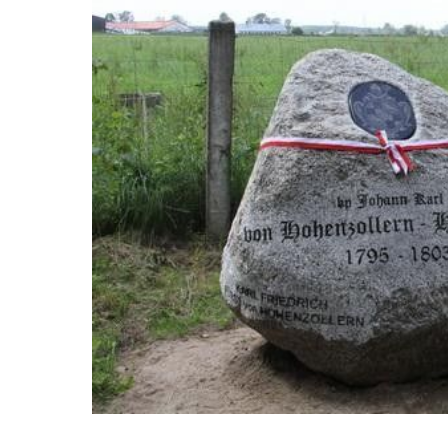
забытую
страну