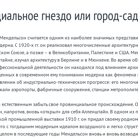
иальное гнездо или город-сад
Мендельсон считается одним из наиболее значимых представ
дерна. С 1920-х гг. он реализовал многочисленные архитектур
ском Союзе, а позже – в Великобритании, Палестине и США. М
штайне, изучал архитектуру в Берлине и в Мюнхене. Во время об
фессиональной деятельности он находился под влиянием арх
щенных в современном ему понимании модерна как феномена 
авлении об индустриально-техническом прогрессе: его многоч
жали аэропорты, фабричные сооружения, станции метрополите
ы естественным забыть свое провинциальное происхождение. 
н, напротив, вновь «открыл» для себя Алленштайн. В одном из 
кой промышленной выставки 1910 г. он придал своему родном
 его с тогдашним модерным идеалом воздушного и легко струк
 целом в последующие годы Мендельсон вновь и вновь возводи