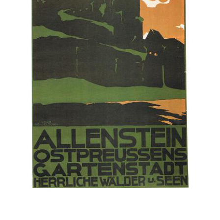
бытую
рану