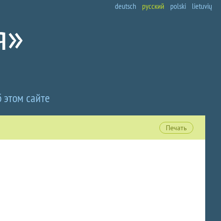
deutsch
русский
polski
lietuvių
 этом сайте
Печать