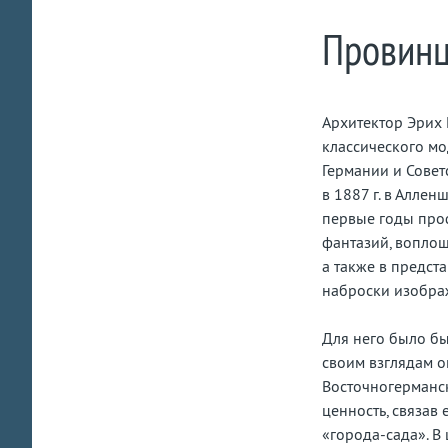
Провинц
Архитектор Эрих 
классического мо
Германии и Совет
в 1887 г. в Аллен
первые годы про
фантазий, вопло
а также в предст
наброски изобра
Для него было б
своим взглядам о
Восточногерманс
ценность, связав
«города-сада». В