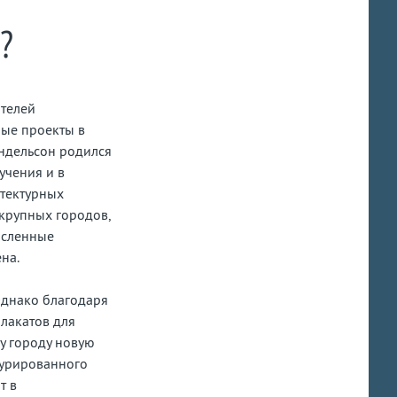
?
ителей
ные проекты в
ендельсон родился
учения и в
итектурных
крупных городов,
исленные
на.
Однако благодаря
плакатов для
у городу новую
турированного
т в