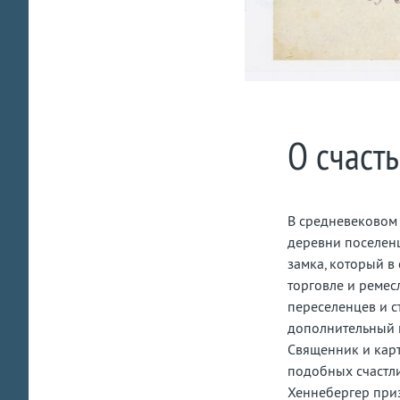
О счасть
В средневековом 
деревни поселенц
замка, который в
торговле и ремес
переселенцев и с
дополнительный м
Священник и карт
подобных счастли
Хеннебергер приз