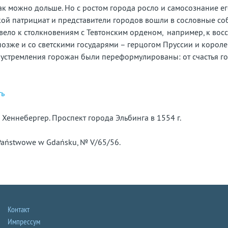
ак можно дольше. Но с ростом города росло и самосознание ег
ой патрициат и представители городов вошли в сословные со
ивело к столкновениям с Тевтонским орденом, например, к вос
 позже и со светскими государями – герцогом Пруссии и короле
устремления горожан были переформулированы: от счастья го
ть
 Хеннебергер. Проспект города Эльбинга в 1554 г.
Państwowe w Gdańsku, № V/65/56.
Контакт
Импрессум