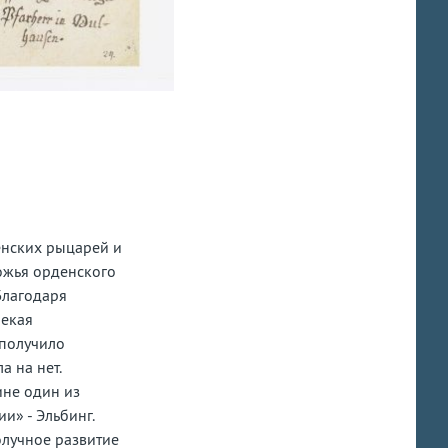
енских рыцарей и
ножья орденского
Благодаря
лекая
 получило
 на нет.
ине один из
и» - Эльбинг.
олучное развитие