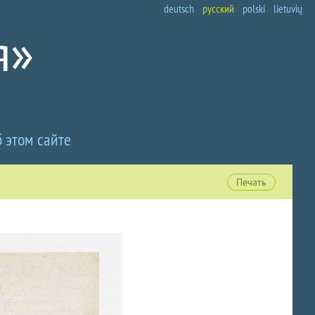
deutsch
русский
polski
lietuvių
 этом сайте
Печать