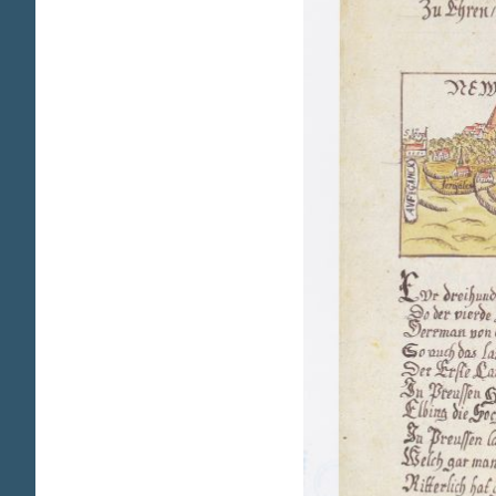
за
ст