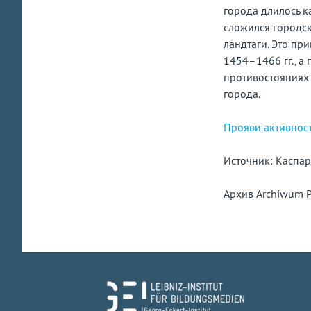
города длилось к
сложился городск
ландтаги. Это пр
1454–1466 гг., а
противостояниях 
города.
Прояви активнос
Источник: Каспар
Архив Archiwum 