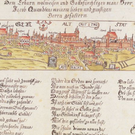
бытую
рану