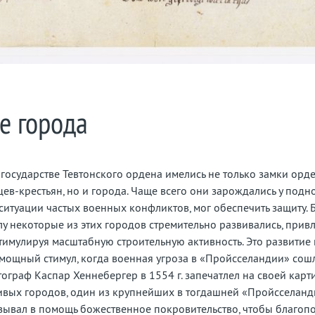
е города
государстве Тевтонского ордена имелись не только замки орд
ев-крестьян, но и города. Чаще всего они зарождались у под
 ситуации частых военных конфликтов, мог обеспечить защиту. 
лу некоторые из этих городов стремительно развивались, прив
тимулируя масштабную строительную активность. Это развитие
ощный стимул, когда военная угроза в «Пройсселандии» сошла
ограф Каспар Хеннебергер в 1554 г. запечатлел на своей карт
вых городов, один из крупнейших в тогдашней «Пройсселанди
ывал в помощь божественное покровительство, чтобы благоп