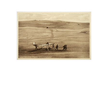
бытую
рану