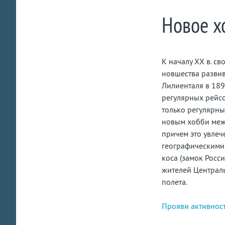
Новое х
К началу ХХ в. с
новшества развив
Лилиенталя в 189
регулярных рейсо
только регулярны
новым хобби меж
причем это увле
географическими 
коса (замок Росс
жителей Централ
полета.
Прояви активнос