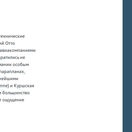
 технические
ий Отто
и авиакомпаниями
вратились не
рмании особым
парапланах,
жнейшими
уппе) и Куршская
ем большинство
бе ощущение