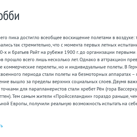
обби
воего пика достигло всеобщее восхищение полетами в воздухе:
ались так стремительно, что с момента первых летных испытан
0-х и братьев Райт на рубеже 1900 г. до организации первым
в прошло всего лишь несколько лет. Однако в аттракцион пре
е коммерческие перелеты, но и индивидуальные полеты. В Ге
военного периода стали полеты на безмоторных аппаратах – 
чение вышло за пределы верхних социальных слоев. Двумя ва
точками для парапланеристов стали хребет Рён (гора Вассерк
иттен). Тем самым жители «Пройсселандии» гораздо раньше, ч
ьной Европы, получили реальную возможность испытать на се
ть