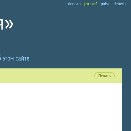
deutsch
русский
polski
lietuvių
 этом сайте
Печать