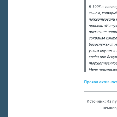
В 1993 г. паст
сыном, который
пожертвовали н
пропели «Роту»
онемечит наших
сохранял конта
богослужения м
узким кругом в
среди них депу
торжественной 
Меня пригласили
Прояви активнос
Источник: Из п
немцев,