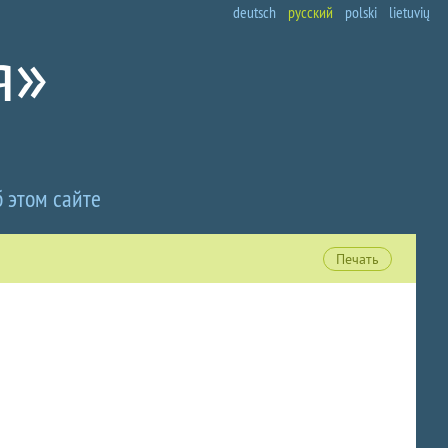
deutsch
русский
polski
lietuvių
 этом сайте
Печать