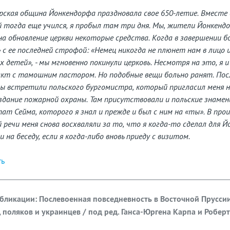
орская община Йонкендорфа праздновала свое 650-летие. Вместе 
 тогда еще учился, я пробыл там три дня. Мы, жители Йонкендо
а обновление церкви некоторые средства. Когда в завершении б
 с ее последней строфой: «Немец никогда не плюнет нам в лицо и
 детей», - мы мгновенно покинули церковь. Несмотря на это, я и
кт с тамошним пастором. Но подобные вещи больно ранят. Пос
ы встретили польского бургомистра, который пригласил меня н
 здание пожарной охраны. Там присутствовали и польские знаме
тат Сейма, которого я знал и прежде и был с ним на «ты». В про
речи меня снова восхваляли за то, что я когда-то сделал для Й
 на беседу, если я когда-либо вновь приеду с визитом.
ть
убликации: Послевоенная повседневность в Восточной Прусси
 поляков и украинцев / под ред. Ганса-Юргена Карпа и Робер