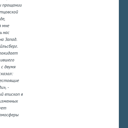
ри прощании
отцовской
де,
я мне
ь нас
на Запад.
йльсберг.
 покидает
чившего
 с двумя
сказал:
шестоящие
и», -
ый епископ в
низменных
ует
атмосферы