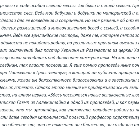
рковью в ходе особой святой мессы. Так было и с моей семьей. П
ножество слез. Ведь мои бабушки и дедушки по материнской и 
делали для ее возведения и сохранения. Но мое решение об отъез
 долгих размышлений и многочисленных бесед с семьей, и сегодн
ьным. Ведь все эрмландские пасторы, даже те, которые пыталис
ходимости не покидать родину, по различным причинам выехали 
гих исключений был пастор Херманн из Розенгарта из церкви Ха
вященники находились под давлением коммунистом. Но капитан
оследним, так гласит пословица. Я еще помню проповедь ныне по
ора Питкевича в Гросс-Бертуге, в которой он публично прощался
емьями, желал им божественного благословения и в завершении 
есь опустеют». Однако этого мнения не придерживались ни вы
тва, ни главы церкви. «Здесь поселяться новые великолепные люд
епископ Глемп из Алленштайна в одной из проповедей, и как перв
заявил, что мы, эрмландцы, как упомянуто, покидаем родину из 
если даже сегодня католический польский профессор характериз
 неизбежное зло, это не помогает ни сближению, ни созданию 