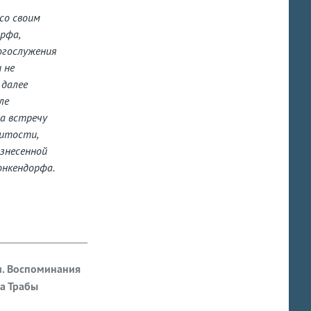
со своим
рфа,
огослужения
 не
 далее
ле
а встречу
нитости,
изнесенной
онкендорфа.
и. Воспоминания
та Трабы