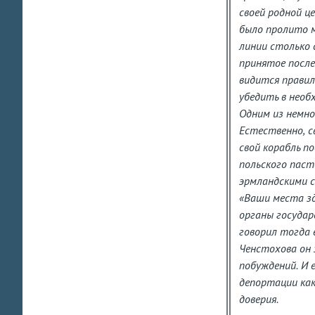
своей родной це
было пролито м
линии столько с
принятое после
видится правил
убедить в необ
Одним из немно
Естественно, с
свой корабль п
польского паст
эрмландскими с
«Ваши места зд
органы государс
говорил тогда 
Ченстохова он 
побуждений. И 
депортации как
доверия.