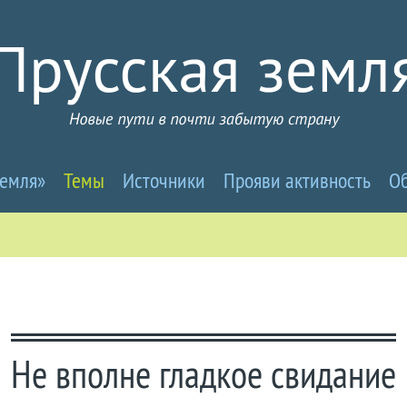
усселандия
земля»
Темы
Источники
Прояви активность
Об
вые
ти
Не вполне гладкое свидание
чти