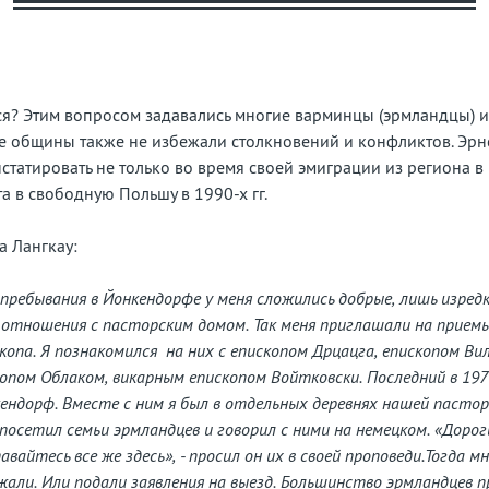
бытую
рану
ься? Этим вопросом задавались многие варминцы (эрмландцы) 
е общины также не избежали столкновений и конфликтов. Эрн
татировать не только во время своей эмиграции из региона в 19
та в свободную Польшу в 1990-х гг.
а Лангкау:
 пребывания в Йонкендорфе у меня сложились добрые, лишь изред
отношения с пасторским домом. Так меня приглашали на приемы
копа. Я познакомился на них с епископом Дрцацга, епископом Ви
опом Облаком, викарным епископом Войтковски. Последний в 197
ендорф. Вместе с ним я был в отдельных деревнях нашей пастор
 посетил семьи эрмландцев и говорил с ними на немецком. «Дорог
вайтесь все же здесь», - просил он их в своей проповеди.Тогда мн
жали. Или подали заявления на выезд. Большинство эрмландцев п