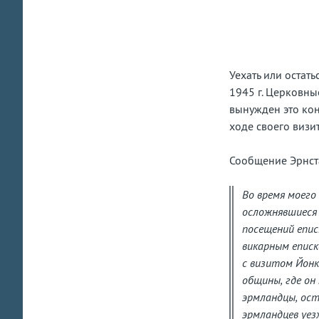
за
ст
Уехать или остат
1945 г. Церковны
вынужден это конс
ходе своего визи
Сообщение Эрнст
Во время моего
осложнявшиеся 
посещений епис
викарным еписк
с визитом Йонк
общины, где он
эрмландцы, оста
эрмландцев уез