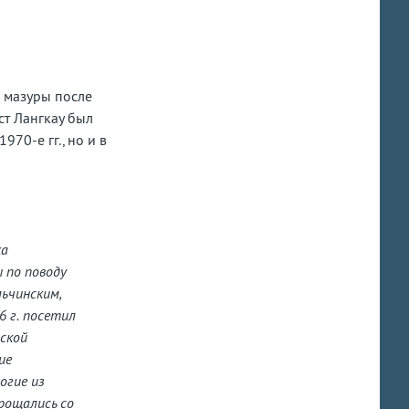
и мазуры после
ст Лангкау был
70-е гг., но и в
ка
 по поводу
льчинским,
6 г. посетил
ской
ие
огие из
рощались со