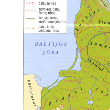
забытую
страну