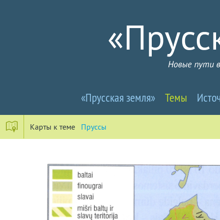
Прусселандия
«Прусская земля»
Темы
Исто
-
Новые
Карты к теме
Пруссы
пути
в
почти