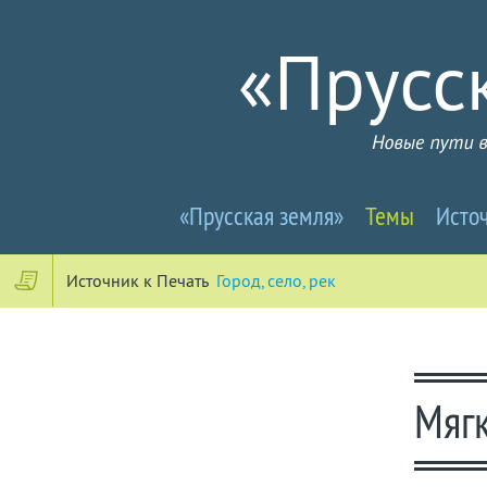
Прусселандия
«Прусская земля»
Темы
Исто
-
Новые
Источник к Печать
Город, село, рек
пути
в
Мягк
почти