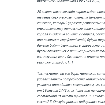
иезуитами продолжалось до 1738 г. […]
20 января того же года король издал нов
течение двух месяцев покинуть Тильзит.
епископа, который угрожал репрессиями 
вмешательству литовского вице-канцлера
короля к изданию эдикта 29 апреля, сог
они покамест еще (connivendo) будут тер
дальше будут держаться в строгости и 
будем обходиться с нашими римско-католи
вы, иезуиты, кои и без того не имеете п
высланы оттуда». […]
Так, несмотря на все бури, маленькая кап
удовлетворять потребности католическо
условиях приходилось священникам, мы м
от 19 января 1778 г. из Тильзита папском
состоявший из шести пунктов: 1. Какова 
месте? 3. Откуда раньше набирались мисс