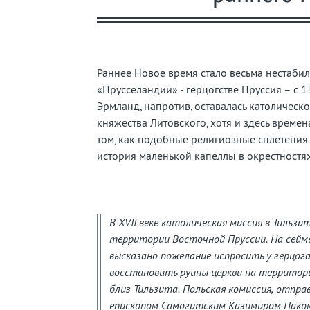
забытую
страну
Раннее Новое время стало весьма нестабил
«Прусселандии» - герцогстве Пруссия – с 15
Эрмланд, напротив, оставалась католическо
княжества Литовского, хотя и здесь време
том, как подобные религиозные сплетения
история маленькой капеллы в окрестностях
В XVII веке католическая миссия в Тильзи
территории Восточной Пруссии. На сейме
высказано пожелание испросить у герцог
восстановить руины церкви на территори
близ Тильзита. Польская комиссия, отпра
епископом Самогитским Казимиром Паком