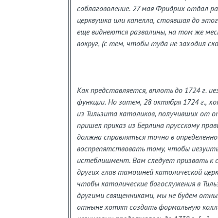
соблаговоление. 27 мая Фридрих отдал р
церквушка или капелла, стоявшая до этог
еще виднеются развалины, на том же мест
вокруг, (с тем, чтобы туда не заходил ск
Как представляется, вплоть до 1724 г. ие
функции. Но затем, 28 октября 1724 г., 
из Тильзита католиков, получивших от о
пришел приказ из Берлина прусскому пра
должна справляться точно в определенно
воспрепятствовать тому, чтобы иезуиты
истеблишмент. Вам следует призвать к с
других глав тамошней католической церк
чтобы католические богослужения в Тиль
другими священниками, мы не будем отны
отныне хотят создать формальную колл