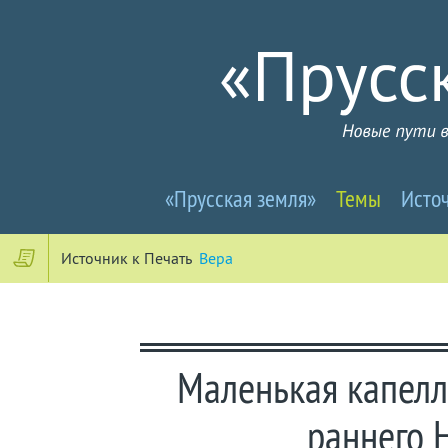
Прусселандия
«Прусская земля»
Темы
Исто
-
Новые
Источник к Печать
Вера
пути
в
Маленькая капелл
почти
раннего 