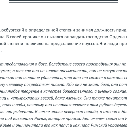
бытую
рану
Дюсбургский в определенной степени занимал должность при
на. В своей хронике он пытался оправдать господство Ордена
ьной степени повлияло на представление пруссов. Эти люди пр
…
т представления о боге. Вследствие своего простодушия они не
зумом, а так как они не знают письменности, они не могут пости
ачально они излишне удивлялись, что кто-то может изложить с
 человеку посредством письма. Ибо они не знали бога, они поч
нии любое творение в качестве божественного, а именно солнце,
птиц и четырехлапых зверей, даже лягушек. Они также почитаю
, поля и воды, поэтому они не отваживаются там рубить деревь
ля или рыбачить. В земле этого неверного народа, а именно в На
о под названием Ромов, которое происходит именем своим от Р
Криве и они почитали его как папу; и как папа Римский управляе