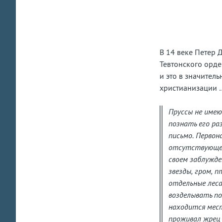
за
ст
В 14 веке Петер 
Тевтонского орде
и это в значител
христианизации 
Пруссы не имею
познать его ра
письмо. Первон
отсутствующему
своем заблужде
звезды, гром, 
отдельные леса
возделывать по
находится мест
проживал жрец 