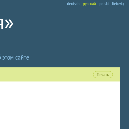
deutsch
русский
polski
lietuvių
 этом сайте
Печать