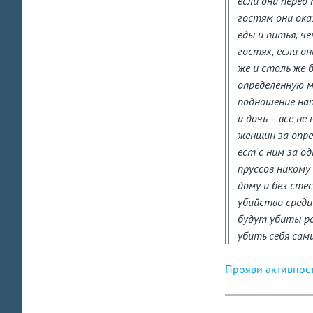
если они перед
гостям они ока
еды и питья, ч
гостях, если он
же и столь же 
определенную м
подношение нап
и дочь – все н
женщин за опре
ест с ним за о
пруссов никому
дому и без сте
убийство среди
будут убиты ро
убить себя сами
Прояви активнос