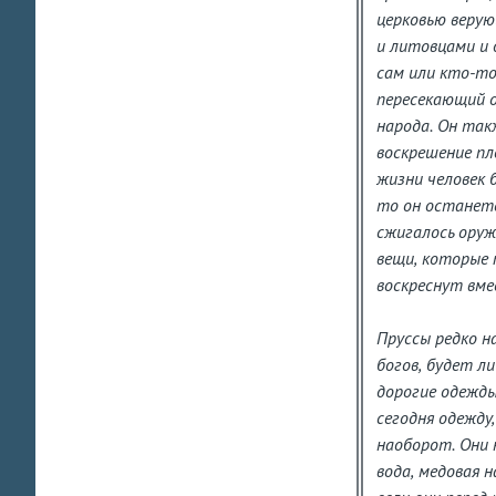
церковью верую
и литовцами и 
сам или кто-то
пересекающий о
народа. Он так
воскрешение пл
жизни человек 
то он останетс
сжигалось оруж
вещи, которые 
воскреснут вме
Пруссы редко н
богов, будет л
дорогие одежды
сегодня одежду
наоборот. Они 
вода, медовая 