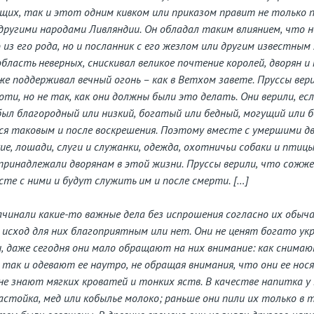
щих, так и этот одним кивком или приказом правит не только п
другими народами Ливляндии. Он обладал таким влиянием, что н
 из его рода, но и посланник с его жезлом или другим известным 
бласть неверных, снискивал великое почтение королей, дворян и
же поддерживал вечный огонь – как в Ветхом завете. Пруссы вери
оти, но не так, как они должны были это делать. Они верили, ес
был благородный или низкий, богатый или бедный, могущий или 
я таковым и после воскрешения. Поэтому вместе с умершими д
ие, лошади, слуги и служанки, одежда, охотничьи собаки и птицы
принадлежали дворянам в этой жизни. Пруссы верили, что сожж
сте с ними и будут служить им и после смерти. […]
ачинали какие-то важные дела без испрошения согласно их обыч
и исход для них благоприятным или нет. Они не ценят богато ук
, даже сегодня они мало обращают на них внимание: как снима
, так и одевают ее наутро, не обращая внимания, что они ее нос
не знают мягких кроватей и тонких яств. В качестве напитка у
настойка, мед или кобылье молоко; раньше они пили их только в т