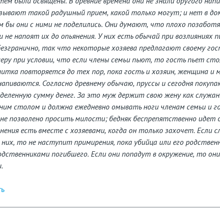
 тем были освящены. В древние времена они не знали другого нап
зывают такой радушный прием, какой только могут; и нет в дом
ем бы они с ними не поделились. Они думают, что плохо позабот
и не напоят их до опьянения. У них есть обычай при возлияниях 
безгранично, так что некоторые хозяева предлагают своему го
еру при условии, что если члены семьи пьют, то гость пьет сто
итка повторяется до тех пор, пока гость и хозяин, женщина и 
е напиваются. Согласно древнему обычаю, пруссы и сегодня покуп
деленную сумму денег. За это муж держит свою жену как служанк
дним столом и должна ежедневно омывать ноги членам семьи и г
 не позволено просить милости; бедняк беспрепятственно идет 
снения есть вместе с хозяевами, когда он только захочет. Если 
 них, то не наступит примирения, пока убийца или его родствен
дственниками погибшего. Если они попадут в окружение, то они
.
ть