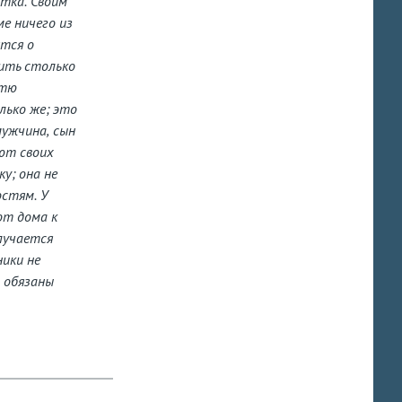
итка. Своим
е ничего из
ятся о
пить столько
стю
лько же; это
мужчина, сын
ают своих
у; она не
остям. У
от дома к
случается
ники не
 обязаны