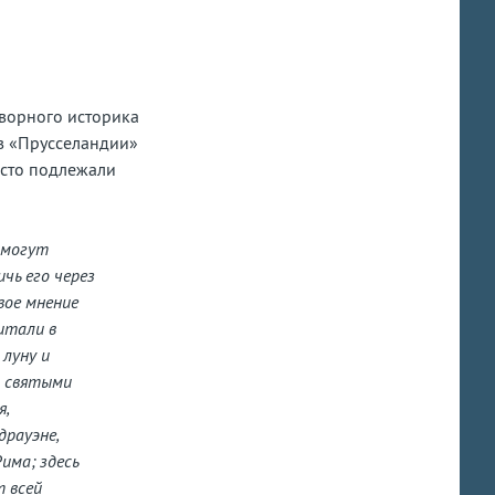
дворного историка
 в «Прусселандии»
осто подлежали
 могут
чь его через
вое мнение
итали в
 луну и
т святыми
я,
драуэне,
има; здесь
т всей