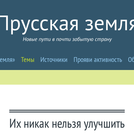
усселандия
земля»
Темы
Источники
Прояви активность
Об
вые
ти
Их никак нельзя улучшить
чти