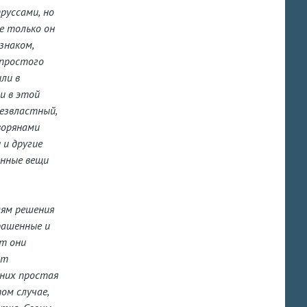
руссами, но
е только он
знаком,
 простого
ли в
ли в этой
безвластный,
ворянами
 и другие
енные вещи
аям решения
рашенные и
ют они
ят
 них простая
ом случае,