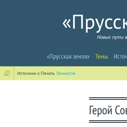
Прусселандия
«Прусская земля»
Темы
Исто
-
Новые
Источник к Печать
Личности
пути
в
Герой Со
почти