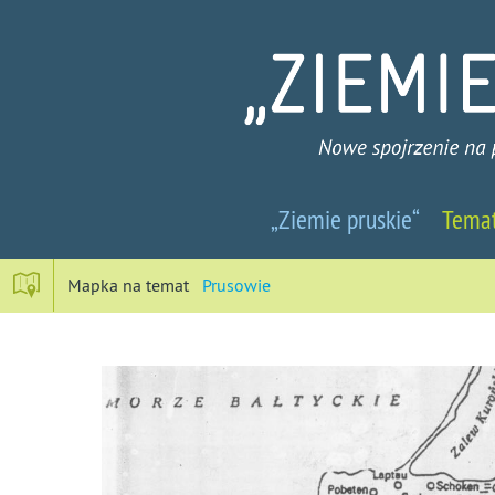
Ziemie
„Ziemie pruskie“
Tema
pruskie
-
Mapka na temat
Prusowie
Nowe
spojrzenie
na