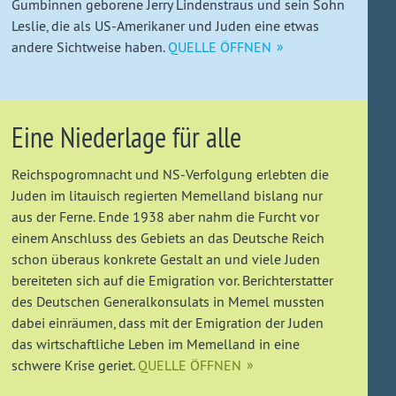
Gumbinnen geborene Jerry Lindenstraus und sein Sohn
Leslie, die als US-Amerikaner und Juden eine etwas
andere Sichtweise haben.
QUELLE ÖFFNEN
Eine Niederlage für alle
Reichspogromnacht und NS-Verfolgung erlebten die
Juden im litauisch regierten Memelland bislang nur
aus der Ferne. Ende 1938 aber nahm die Furcht vor
einem Anschluss des Gebiets an das Deutsche Reich
schon überaus konkrete Gestalt an und viele Juden
bereiteten sich auf die Emigration vor. Berichterstatter
des Deutschen Generalkonsulats in Memel mussten
dabei einräumen, dass mit der Emigration der Juden
das wirtschaftliche Leben im Memelland in eine
schwere Krise geriet.
QUELLE ÖFFNEN