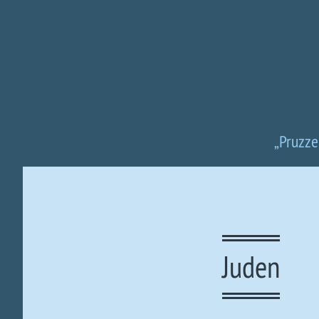
„Pruzze
Juden