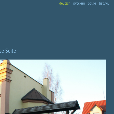
deutsch
русский
polski
lietuvių
se Seite