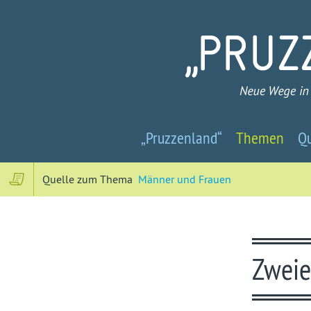
Pruzzenland
„Pruzzenland“
Themen
Qu
-
Neue
Quelle zum Thema
Männer und Frauen
Wege
in
Zweie
ein