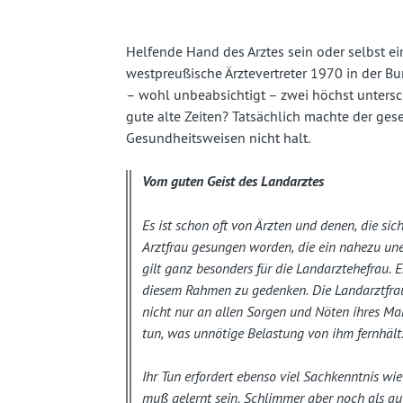
fast
vergessenes
Helfende Hand des Arztes sein oder selbst ei
westpreußische Ärztevertreter 1970 in der 
Land
– wohl unbeabsichtigt – zwei höchst untersc
gute alte Zeiten? Tatsächlich machte der ges
Gesundheitsweisen nicht halt.
Vom guten Geist des Landarztes
Es ist schon oft von Ärzten und denen, die sic
Arztfrau gesungen worden, die ein nahezu uner
gilt ganz besonders für die Landarztehefrau. Es
diesem Rahmen zu gedenken. Die Landarztfrau
nicht nur an allen Sorgen und Nöten ihres Mann
tun, was unnötige Belastung von ihm fernhält
Ihr Tun erfordert ebenso viel Sachkenntnis wi
muß gelernt sein. Schlimmer aber noch als auf