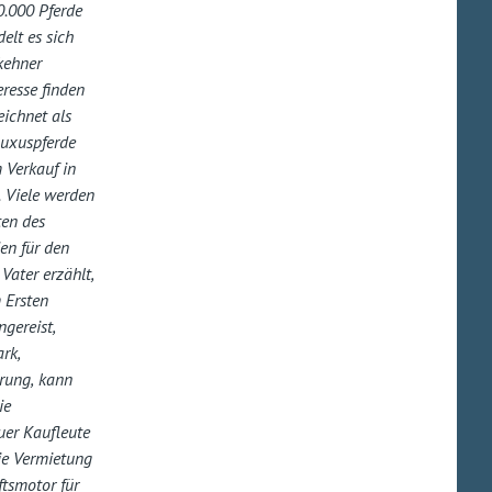
0.000 Pferde
elt es sich
akehner
resse finden
ichnet als
Luxuspferde
 Verkauf in
. Viele werden
ten des
en für den
Vater erzählt,
 Ersten
gereist,
rk,
erung, kann
ie
uer Kaufleute
ie Vermietung
ftsmotor für