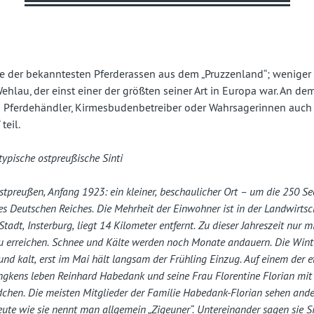
fast
vergessenes
Land
ne der bekanntesten Pferderassen aus dem „Pruzzenland“; weniger 
hlau, der einst einer der größten seiner Art in Europa war. An dem
 Pferdehändler, Kirmesbudenbetreiber oder Wahrsagerinnen auch v
teil.
typische ostpreußische Sinti
tpreußen, Anfang 1923: ein kleiner, beschaulicher Ort – um die 250 S
s Deutschen Reiches. Die Mehrheit der Einwohner ist in der Landwirtsch
tadt, Insterburg, liegt 14 Kilometer entfernt. Zu dieser Jahreszeit nur 
zu erreichen. Schnee und Kälte werden noch Monate andauern. Die Winte
und kalt, erst im Mai hält langsam der Frühling Einzug. Auf einem der 
gkens leben Reinhard Habedank und seine Frau Florentine Florian mit 
dchen. Die meisten Mitglieder der Familie Habedank-Florian sehen ande
ute wie sie nennt man allgemein „Zigeuner“. Untereinander sagen sie Si