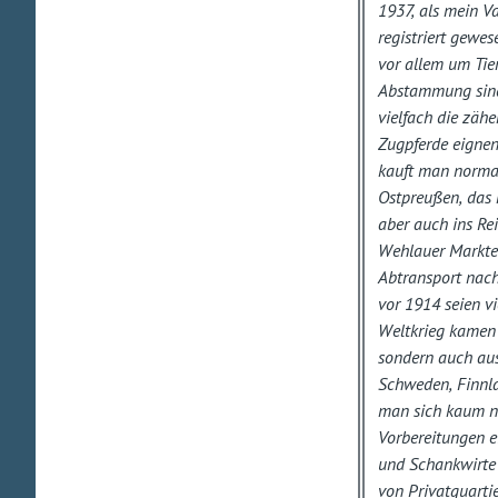
1937, als mein V
registriert gewe
vor allem um Tier
Abstammung sind 
vielfach die zäh
Zugpferde eignen
kauft man normal
Ostpreußen, das m
aber auch ins Rei
Wehlauer Marktes
Abtransport nach
vor 1914 seien v
Weltkrieg kamen 
sondern auch au
Schweden, Finnlan
man sich kaum no
Vorbereitungen e
und Schankwirte 
von Privatquarti