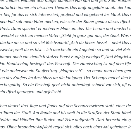
iges Treiben. Händler und Käufer kommen von nah und fern. Zum Hande
natürlich immer ein bisschen Theater. Das läuft ungefähr so ab: der kau
Tier, für das er sich interessiert, prüfend und eingehend ins Maul. Das
einen Fall soll mein Vater merken, wie sehr der Bauer genau dieses Pferd
 Preis. Dann spaziert er mehrerer Male um das Tier herum und mustert e
 wendet er sich an meinen Vater: „Sieht ja ganz gut aus, der Gaul. Was s
 dachte an so und so viel Reichsmark.“ „Ach du liebes bissel – nein! Das is
sweise, weil du es bist… ich mache dir ein Angebot: so und so viel Re
 immer noch ein ziemlich stolzer Preis! Fünfzig weniger!“ „Und Magriets
 Ein Handschlag besiegelt das Geschäft. Der Handschlag ist auf dem Pf
t wie anderswo ein Kaufvertrag. „Magrietsch“ – so nennt man einen g
en des Käufers im Anschluss an die Einigung. Der Schnaps macht den 
htsgültig. So ein Geschäft geht nicht unbedingt schnell vor sich, oft w
in Pferd gerungen und gefeilscht.
en dauert drei Tage und findet auf den Schanzenwiesen statt, einer rie
en Toren der Stadt. Am Rande und bis weit in die Straßen der Stadt hine
twirte und Händler ihre Buden und Zelte aufgestellt. Dort herrscht ein g
os. Ohne besondere Aufsicht regelt sich alles nach einer Art geheimer i