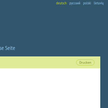
deutsch
русский
polski
lietuvių
se Seite
Drucken