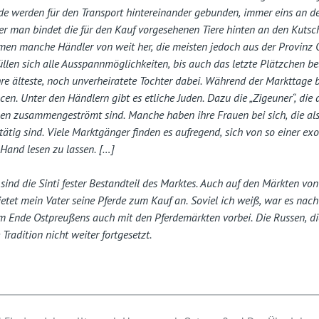
de werden für den Transport hintereinander gebunden, immer eins an d
er man bindet die für den Kauf vorgesehenen Tiere hinten an den Kuts
en manche Händler von weit her, die meisten jedoch aus der Provinz 
len sich alle Ausspannmöglichkeiten, bis auch das letzte Plätzchen bele
hre älteste, noch unverheiratete Tochter dabei. Während der Markttage b
en. Unter den Händlern gibt es etliche Juden. Dazu die „Zigeuner“, die 
n zusammengeströmt sind. Manche haben ihre Frauen bei sich, die al
ätig sind. Viele Marktgänger finden es aufregend, sich von so einer ex
Hand lesen zu lassen. […]
 sind die Sinti fester Bestandteil des Marktes. Auch auf den Märkten vo
ietet mein Vater seine Pferde zum Kauf an. Soviel ich weiß, war es nac
m Ende Ostpreußens auch mit den Pferdemärkten vorbei. Die Russen, die
 Tradition nicht weiter fortgesetzt.