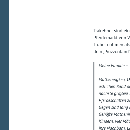
Trakehner sind ei
Pferdemarkt von We
Trubel nahmen als
dem „Pruzzenland“ 
Meine Familie – 
Matheningken, Os
östlichen Rand de
nächste größere S
Pferdeschlitten 
Gegen sind lang 
Gehöfte Mathenin
Kindern, vier Mä
ihre Nachbarn. Le