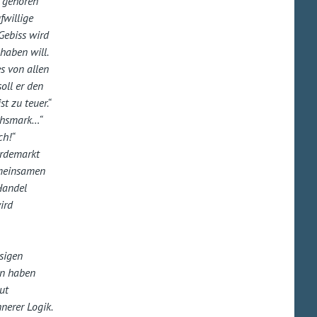
l gehören
fwillige
 Gebiss wird
 haben will.
s von allen
oll er den
t zu teuer.“
ichsmark…“
ch!“
erdemarkt
emeinsamen
Handel
ird
sigen
in haben
ut
nnerer Logik.