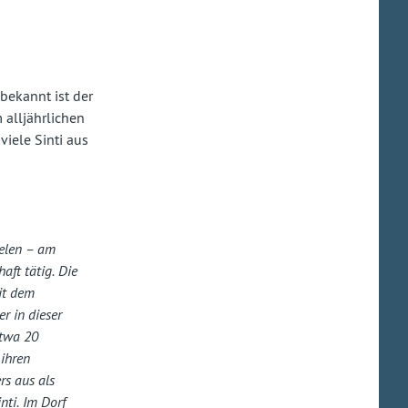
bekannt ist der
 alljährlichen
iele Sinti aus
eelen – am
aft tätig. Die
mit dem
r in dieser
etwa 20
ihren
rs aus als
nti. Im Dorf