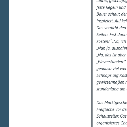
lautes, geschäft
feste Regeln und 
Bauer schaut dem 
inspiziert. Auf k
Das verdirbt den
Seiten. Erst dann
kosten?“ „Na, ich
„Nun ja, ausnahm
„Na, das ist aber
„Einverstanden!“
genauso viel wer
Schnaps auf Kost
gewissermaßen rec
stundenlang um e
Das Marktgescheh
Freifläche vor d
Schausteller, Gas
organisiertes Cha