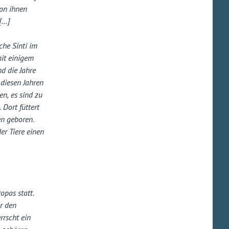
von ihnen
 […]
che Sinti im
mit einigem
nd die Jahre
 diesen Jahren
en, es sind zu
 Dort füttert
en geboren.
er Tiere einen
opas statt.
er den
rrscht ein