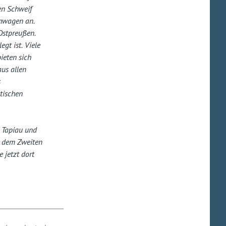
en Schweif
chwagen an.
Ostpreußen.
gt ist. Viele
ieten sich
aus allen
s
otischen
n Tapiau und
h dem Zweiten
 jetzt dort