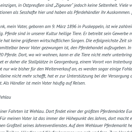
 einzigen, in Ostpreußen sind „Zigeuner“ jedoch keine Seltenheit. Viele 
ationen als Sesshafte hier und haben als Pferdehändler ihr Auskommen.
k, mein Vater, geboren am 9. März 1896 in Puskeppeln, ist wie zahlrei
g. Pferde sind in unserer Kultur heilige Tiere. Er betreibt sein Gewerbe 
ie hat keine größeren wirtschaftlichen Sorgen. Die erfolgreichste Zeit si
nmittelbar bevor Vater gezwungen ist, den Pferdehandel aufzugeben. In
 20 Pferde. Dort, wo wir wohnen, kann er die Tiere nicht mehr unterbring
et er daher die Stallplätze in Georgenburg, einem Vorort von Insterburg.
ht nur wie bisher für den Weiterverkauf an, es werden sogar einige Fohl
alleine nicht mehr schafft, hat er zur Unterstützung bei der Versorgung d
t. Als Händler ist mein Vater häufig auf Reisen.
Wehlau
einer Fahrten ist Wehlau. Dort findet einer der größten Pferdemärkte Eur
. Für meinen Vater ist das immer der Höhepunkt des Jahres, dort macht 
en Großteil seines Jahresverdienstes. Auf dem Wehlauer Pferdemarkt he