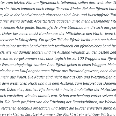
ater zum letzten Mal am Pferdemarkt teilnimmt, sollen dort weit über 1
sen sin. Hinzu kommen noch einige Tausend Rinder. Bei den Pferden hand
e, die in der Landwirtschaft einsetzbar sind. Reit- und Kutschpferde Tr
hier wenig gefragt, Arbeitspferde dagegen umso mehr. Besonderes Inte
en, kleinen Ackergäule, Bauernpferde ohne Stammbaum, die sich ausgeze
. Daher besuchen meist Kunden aus der Mittelklasse den Markt. Teure 
erweise in Königsberg. Ein großer Teil der Pferde bleibt auch nach dem
it seiner starken Landwirtschaft traditionell ein pferdereiches Land ist
ch, wie wir damals sagten, und ins Ausland verkauft. Zu den besten Zei
 soll es vorgekommen sein, dass täglich bis zu 100 Waggons mit Pferd
 Westen abgefertigt wurden. Acht Pferde gehen in einen Waggon. Mein 
iele der zum Kauf angebotenen Pferde aus Russland gewesen, nach dem
mehr aus Polen. Die Käufer sind nicht nur aus Ost- und Westpreußen an
s dem westlichen Reich und aus dem Ausland, zum Beispiel aus Dänema
d, Österreich, Serbien. Pferdemarkt – heute, im Zeitalter der Motorisi
ch vorstellen, wie das damals war. Schon wochenlang vorher setzen d
in. Die Stadt profitiert von der Erhebung der Standgebühren, die Wehla
verdienen ebenfalls ordentlich, und selbst die Bürger erwerben durch d
eren ein kleines Zusatzeinkommen. Der Markt ist ein wichtiger Wirtscha