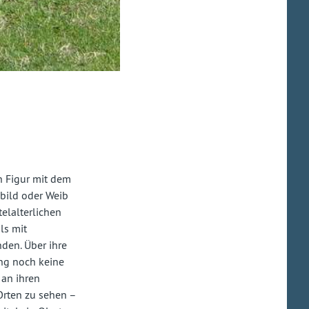
n Figur mit dem
sbild oder Weib
elalterlichen
ls mit
den. Über ihre
ng noch keine
 an ihren
Orten zu sehen –