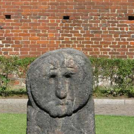
fast
vergessenes
Land