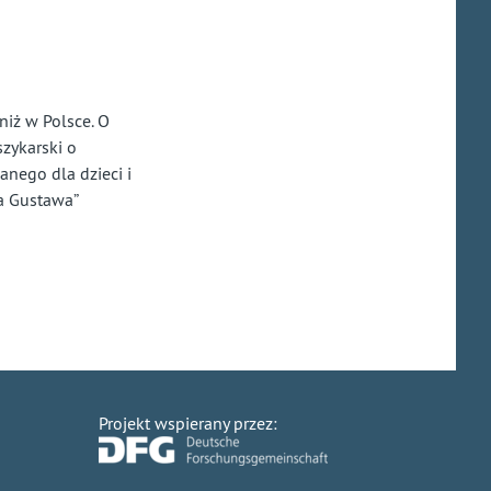
iż w Polsce. O
szykarski o
nego dla dzieci i
a Gustawa”
Projekt wspierany przez: