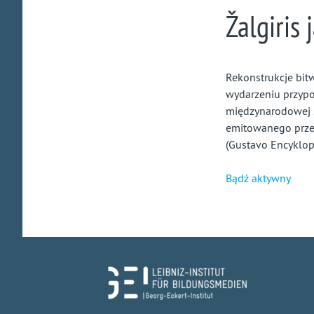
Žalgiris
Rekonstrukcje bit
wydarzeniu przypom
międzynarodowej s
emitowanego przez
(Gustavo Encyklope
Bądź aktywny