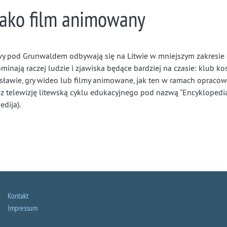
 jako film animowany
wy pod Grunwaldem odbywają się na Litwie w mniejszym zakresie n
inają raczej ludzie i zjawiska będące bardziej na czasie: klub ko
ławie, gry wideo lub filmy animowane, jak ten w ramach opracowa
 telewizję litewską cyklu edukacyjnego pod nazwą “Encyklopedi
dija).
Kontakt
Impressum