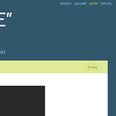
deutsch
русский
polski
lietuvių
nas
Drukuj