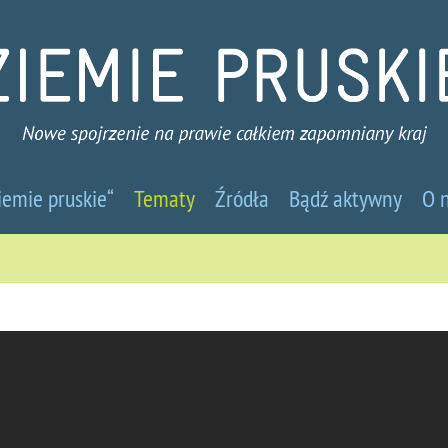
emie
iemie pruskie“
Tematy
Źródła
Bądź aktywny
O 
skie
we
jrzenie