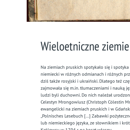
Wieloetniczne ziemie 
Na ziemiach pruskich spotykało się i spotyka 
niemiecki w różnych odmianach i różnych prze
dziś także rosyjski i ukraiński. Dlatego też c
zajmowała się m.in. tłumaczeniami i nauką j
ludzi byli duchowni. Do nich należał urodzon
Celestyn Mrongowiusz (Christoph Cölestin Mro
ewangelicki na ziemiach pruskich i w Gdańsk
„Polnisches Lesebuch […] Zabawki pożyteczne,
lub niemieckiego języka, ze słownikiem i kr
Królewcu w 1794 r. na koszt własny.