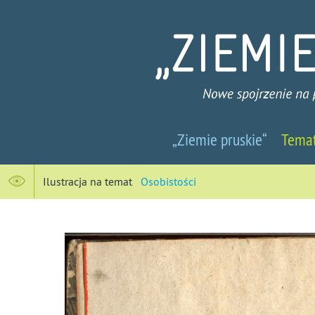
Ziemie
„Ziemie pruskie“
Tema
pruskie
-
Ilustracja na temat
Osobistości
Nowe
spojrzenie
na