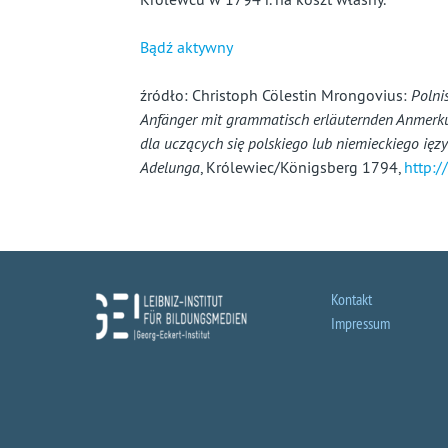
Bądź aktywny
źródło: Christoph Cölestin Mrongovius:
Polni
Anfänger mit grammatisch erläuternden Anmerku
dla uczących się polskiego lub niemieckiego ię
Adelunga
, Królewiec/Königsberg 1794,
http:/
Kontakt
Impressum