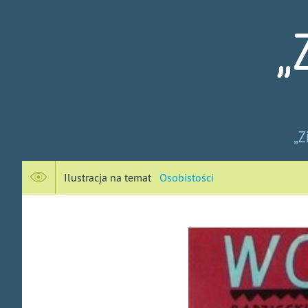
Zi
„Z
pru
-
Ilustracja na temat
Osobistości
No
spo
na