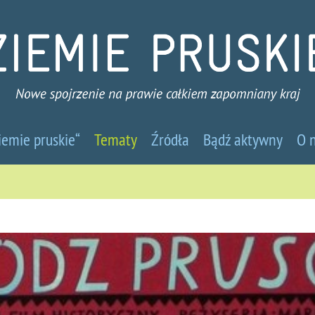
emie
iemie pruskie“
Tematy
Źródła
Bądź aktywny
O 
skie
we
jrzenie