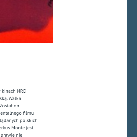
(w kinach NRD
wską. Walka
Został on
entalnego filmu
oglądanych polskich
erkus Monte jest
 prawie nie