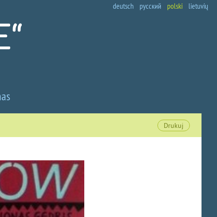
deutsch
русский
polski
lietuvių
nas
Drukuj