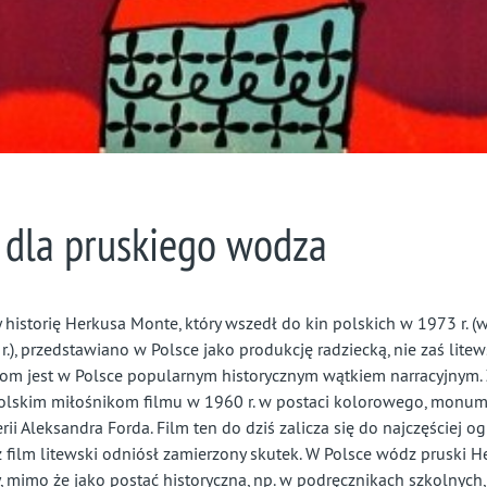
 dla pruskiego wodza
 historię Herkusa Monte, który wszedł do kin polskich w 1973 r. 
r.), przedstawiano w Polsce jako produkcję radziecką, nie zaś lite
om jest w Polsce popularnym historycznym wątkiem narracyjnym. 
olskim miłośnikom filmu w 1960 r. w postaci kolorowego, monum
erii Aleksandra Forda. Film ten do dziś zalicza się do najczęściej 
 film litewski odniósł zamierzony skutek. W Polsce wódz pruski H
, mimo że jako postać historyczna, np. w podręcznikach szkolnych,