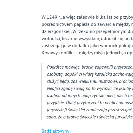
prawie
całkiem
W 1249 r., a więc zaledwie kilka lat po przyb
pośrednictwem papieża do zawarcia między 
zapomniany
dzierzgońskiej. W rzekomo przepełnionym du
wolności, lecz nie wszystkim, odnosił się on
kraj
zastrzegając w dodatku jako warunek pokoju,
Krwawy konflikt – między misją jednych, a o
Pokrótce mówiąc, bracia zapewnili przytoczo
osobistą, dopóki ci wiarę katolicką zachowaj
służyć będą, zaś wielkiemu mistrzowi, braci
Neofici zgodę swoją na to wyrazili, że jeśliby
osobna od innych odłączyć się mieli, niech t
przyjdzie. Dalej przytoczeni tu neofici na nasz
jurysdykcji świeckiej zamierzają przestrzega
sobą, że o prawo świeckie i świecką jurysdykc
Bądź aktywny