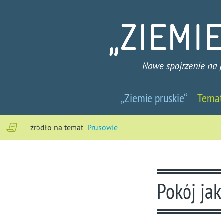
Ziemie
„Ziemie pruskie“
Tema
pruskie
-
źródło na temat
Prusowie
Nowe
spojrzenie
Pokój ja
na