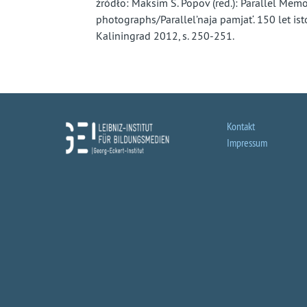
źródło: Maksim S. Popov (red.): Parallel Memo
photographs/Parallel’naja pamjat‘. 150 let ist
Kaliningrad 2012, s. 250-251.
Kontakt
Impressum