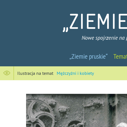
Ziemie
„Ziemie pruskie“
Tema
pruskie
-
Ilustracja na temat
Mężczyźni i kobiety
Nowe
spojrzenie
na