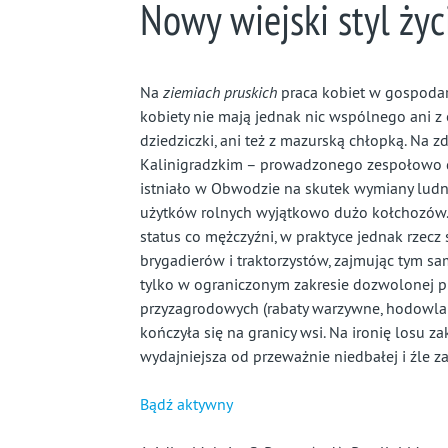
Nowy wiejski styl życ
Na
ziemiach pruskich
praca kobiet w gospodar
kobiety nie mają jednak nic wspólnego ani 
dziedziczki, ani też z mazurską chłopką. Na
Kalinigradzkim – prowadzonego zespołowo d
istniało w Obwodzie na skutek wymiany ludno
użytków rolnych wyjątkowo dużo kołchozów. C
status co mężczyźni, w praktyce jednak rzecz 
brygadierów i traktorzystów, zajmując tym s
tylko w ograniczonym zakresie dozwolonej 
przyzagrodowych (rabaty warzywne, hodowla 
kończyła się na granicy wsi. Na ironię losu 
wydajniejsza od przeważnie niedbałej i źle z
Bądź aktywny