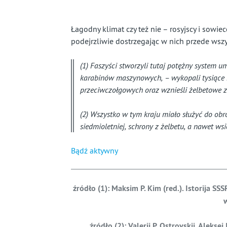
prawie
całkiem
Łagodny klimat czy też nie – rosyjscy i sowie
podejrzliwie dostrzegając w nich przede wsz
zapomniany
(1) Faszyści stworzyli tutaj potężny system u
kraj
karabinów maszynowych, – wykopali tysiące 
przeciwczołgowych oraz wznieśli żelbetowe 
(2) Wszystko w tym kraju miało służyć do ob
siedmioletniej, schrony z żelbetu, a nawet wsi
Bądź aktywny
źró
d
ł
o (1): Maksim P. Kim (red.). Istorija S
w
źró
d
ł
o (2): Valerij P. Ostrovskij, Aleksej