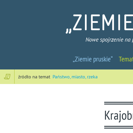
Ziemie
„Ziemie pruskie“
Tema
pruskie
-
źródło na temat
Państwo, miasto, rzeka
Nowe
spojrzenie
Krajob
na