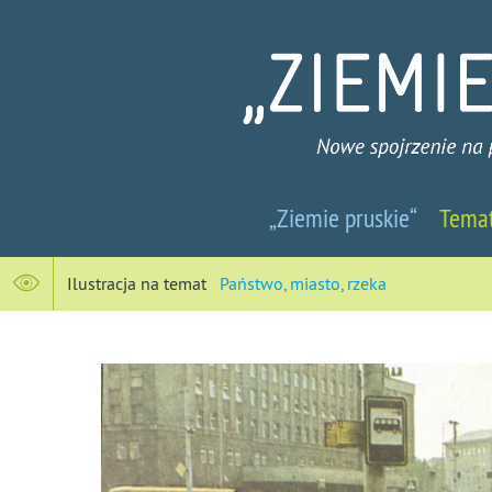
Ziemie
„Ziemie pruskie“
Tema
pruskie
-
Ilustracja na temat
Państwo, miasto, rzeka
Nowe
spojrzenie
na