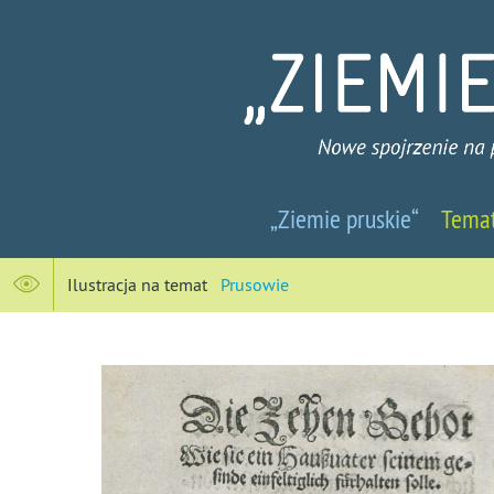
Ziemie
„Ziemie pruskie“
Tema
pruskie
-
Ilustracja na temat
Prusowie
Nowe
spojrzenie
na