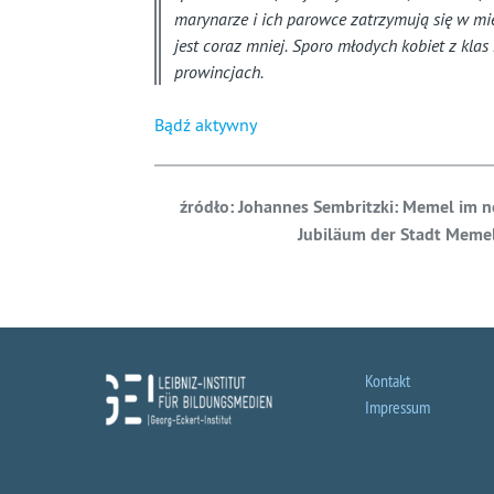
marynarze i ich parowce zatrzymują się w mieś
jest coraz mniej. Sporo młodych kobiet z kla
prowincjach.
Bądź aktywny
ź
r
ó
d
ł
o: Johannes Sembritzki: Memel im n
Jubiläum der Stadt Memel
Kontakt
Impressum