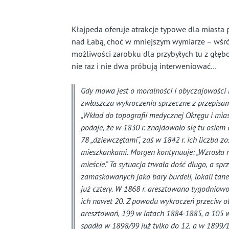
prawie
całkiem
Kłajpeda oferuje atrakcje typowe dla miasta 
nad Łabą, choć w mniejszym wymiarze – wśród 
zapomniany
możliwości zarobku dla przybyłych tu z głęboki
nie raz i nie dwa próbują interweniować…
kraj
Gdy mowa jest o moralności i obyczajowości 
zwłaszcza wykroczenia sprzeczne z przepisami
„Wkład do topografii medycznej Okręgu i mias
podaje, że w 1830 r. znajdowało się tu osie
78 „dziewczętami“, zaś w 1842 r. ich liczba 
mieszkankami. Morgen kontynuuje: „Wzrosła n
mieście.“ Ta sytuacja trwała dość długo, a spr
zamaskowanych jako bary burdeli, lokali tane
już cztery. W 1868 r. aresztowano tygodniow
ich nawet 20. Z powodu wykroczeń przeciw ob
aresztowań, 199 w latach 1884-1885, a 105 w 1
spadła w 1898/99 już tylko do 12, a w 1899/1