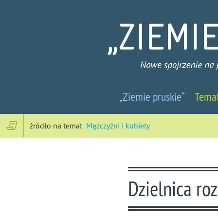
Ziemie
„Ziemie pruskie“
Tema
pruskie
-
źródło na temat
Mężczyźni i kobiety
Nowe
spojrzenie
Dzielnica ro
na