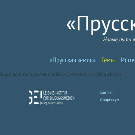
Прусселандия
«Прусская земля»
Темы
Исто
-
Oops, an error occurred! Code: 2024041914522164b17bf3
Новые
пути
Контакт
Импрессум
в
почти